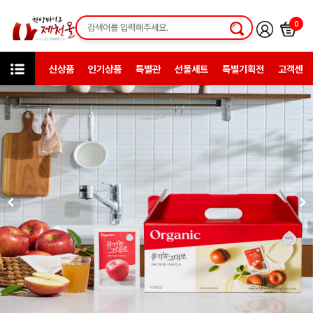
0
신상품
인기상품
특별관
선물세트
특별기획전
고객센터
카테고리
한방일반제품