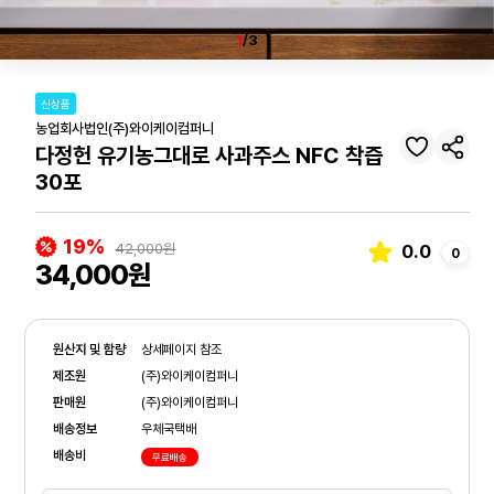
1
/3
신상품
농업회사법인(주)와이케이컴퍼니
다정헌 유기농그대로 사과주스 NFC 착즙
30포
19%
42,000원
0.0
0
34,000원
원산지 및 함량
상세페이지 참조
제조원
(주)와이케이컴퍼니
판매원
(주)와이케이컴퍼니
배송정보
우체국택배
배송비
무료배송