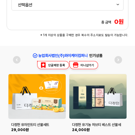
0원
총 금액
※ 1개 이상의 상품을 구매한 경우 복수의 주소지로도 발송이 가능합니다.
농업회사법인(주)와이케이컴퍼니
인기상품
단골매장 등록
미니샵가기
다정헌 유자민트티 선물세트
다정헌 유기농 허브티 베스트 선물세
트
29,000원
24,000원