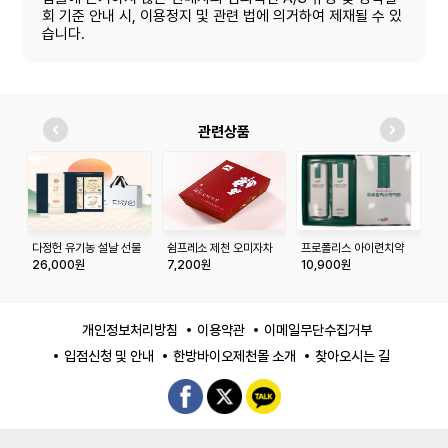
회 기준 안내 시, 이용정지 및 관련 법에 의거하여 제재될 수 있
습니다.
관련상품
다정헌 유기농 설날 선물
쉼프레소 제천 오미자차
프로폴리스 아이련치약
넉
세트
10개입 티백 선물세트
180g*2p 세트
포
26,000원
7,200원
10,900원
1
개인정보처리방침
이용약관
이메일무단수집거부
입점신청 및 안내
한방바이오제천몰 소개
찾아오시는 길