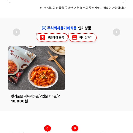
※ 1개 이상의 상품을 구매한 경우 복수의 주소지로도 발송이 가능합니다.
주식회사윤가네식품
인기상품
단골매장 등록
미니샵가기
황기품은 떡볶이(1봉/2인분 + 1봉/2
인분)
10,000원
0
0