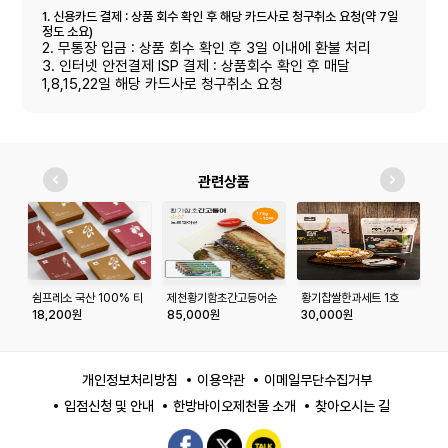
1. 신용카드 결제 : 상품 회수 확인 후 해당 카드사로 청구취소 요청(약 7일
정도 소요)
2. 무통장 입금 : 상품 회수 확인 후 3일 이내에 환불 처리
3. 인터넷 안전결제 ISP 결제 : 상품회수 확인 후 매달
1,8,15,22일 해당 카드사로 청구취소 요청
관련상품
쉼프레소 국산 100% 티
제천황기함초간고등어순
황기찹쌀한과세트 1호
호
백 우슬차, 황기차, 오미
살 175 g*10팩[노르웨
(480g)
화
18,200원
85,000원
30,000원
4
자차 30개입 건강차 선
이]
물세트
개인정보처리방침
이용약관
이메일무단수집거부
입점신청 및 안내
한방바이오제천몰 소개
찾아오시는 길