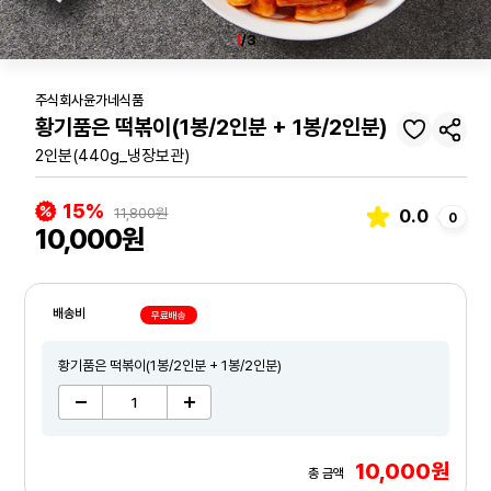
1
/3
주식회사윤가네식품
황기품은 떡볶이(1봉/2인분 + 1봉/2인분)
2인분(440g_냉장보관)
15%
11,800원
0.0
0
10,000원
배송비
무료배송
황기품은 떡볶이(1봉/2인분 + 1봉/2인분)
10,000원
총 금액