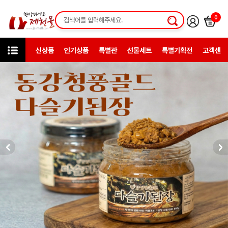
0
신상품
인기상품
특별관
선물세트
특별기획전
고객센터
카테고리
한방일반제품