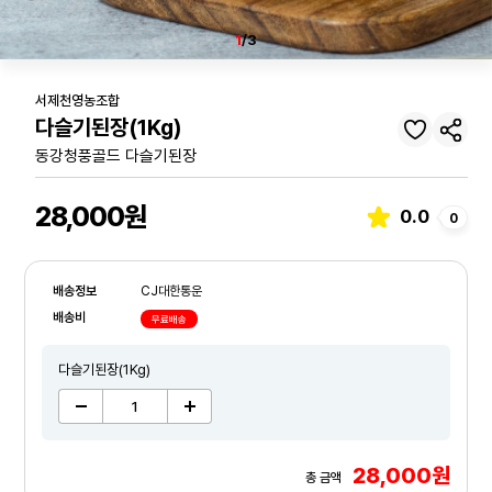
1
/3
서제천영농조합
다슬기된장(1Kg)
동강청풍골드 다슬기된장
28,000원
0.0
0
배송정보
CJ대한통운
배송비
무료배송
다슬기된장(1Kg)
28,000원
총 금액