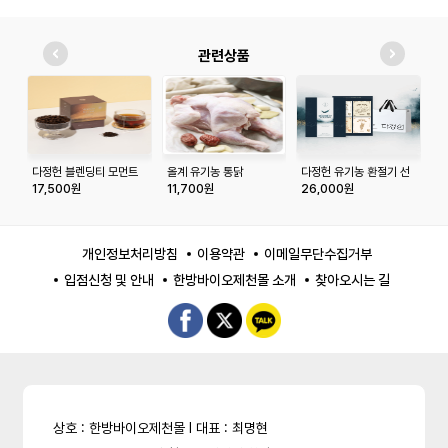
관련상품
다정헌 블렌딩티 모먼트
올계 유기농 통닭
다정헌 유기농 환절기 선
황
포 유 보이차 홍차 허니부
물세트
1K
17,500원
11,700원
26,000원
1
쉬 카카오닙스 10T
개인정보처리방침
이용약관
이메일무단수집거부
입점신청 및 안내
한방바이오제천몰 소개
찾아오시는 길
상호 : 한방바이오제천몰 l 대표 : 최명현