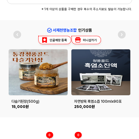
※ 1개 이상의 상품을 구매한 경우 복수의 주소지로도 발송이 가능합니다.
서제천영농조합
인기상품
단골매장 등록
미니샵가기
다슬기된장(500g)
자연방목 흑염소즙 100mlx90포
15,000원
250,000원
0
0