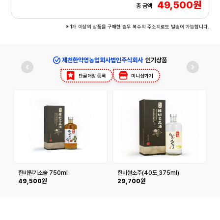
49,500원
총 금액
※ 1개 이상의 상품을 구매한 경우 복수의 주소지로도 발송이 가능합니다.
제천한약영농업회사법인주식회사
인기상품
단골매장 등록
미니샵가기
한비원기소술 750ml
한비쌀소주(40도_375ml)
49,500원
29,700원