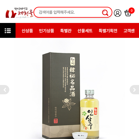
0
신상품
인기상품
특별관
선물세트
특별기획전
고객센터
카테고리
한방전통주