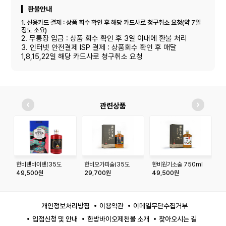
환불안내
1. 신용카드 결제 : 상품 회수 확인 후 해당 카드사로 청구취소 요청(약 7일
정도 소요)
2. 무통장 입금 : 상품 회수 확인 후 3일 이내에 환불 처리
3. 인터넷 안전결제 ISP 결제 : 상품회수 확인 후 매달
1,8,15,22일 해당 카드사로 청구취소 요청
관련상품
한비텐바이텐(35도
한비오가피술(35도
한비원기소술 750ml
한
_750ml)
_375ml)
_
49,500원
29,700원
49,500원
4
개인정보처리방침
이용약관
이메일무단수집거부
입점신청 및 안내
한방바이오제천몰 소개
찾아오시는 길