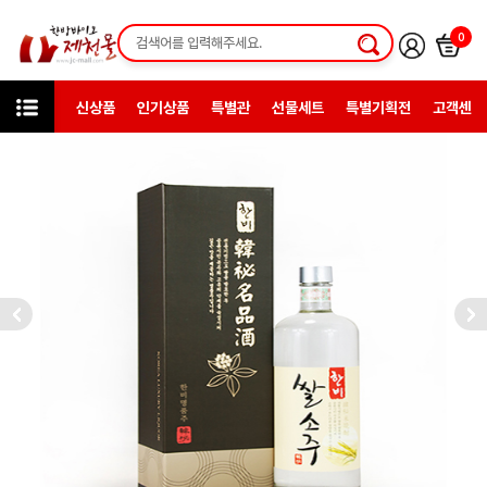
0
신상품
인기상품
특별관
선물세트
특별기획전
고객센터
카테고리
한방전통주