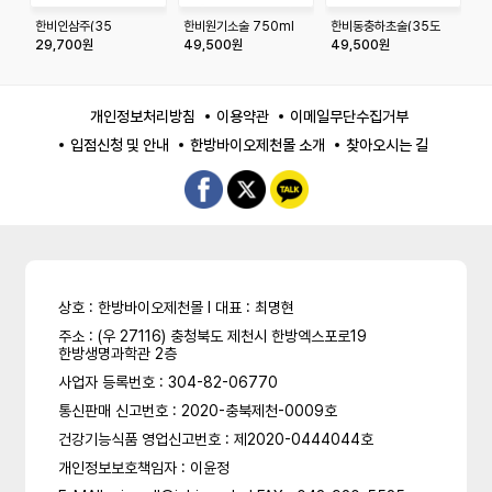
한비인삼주(35
한비원기소술 750ml
한비동충하초술(35도
한
도-375ml)
_750ml)
_
29,700원
49,500원
49,500원
4
개인정보처리방침
이용약관
이메일무단수집거부
입점신청 및 안내
한방바이오제천몰 소개
찾아오시는 길
상호 : 한방바이오제천몰 l 대표 : 최명현
주소 : (우 27116) 충청북도 제천시 한방엑스포로19
한방생명과학관 2층
사업자 등록번호 : 304-82-06770
통신판매 신고번호 : 2020-충북제천-0009호
건강기능식품 영업신고번호 : 제2020-0444044호
개인정보보호책임자 : 이윤정