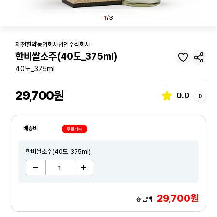
1
/3
제천한약농업회사법인주식회사
한비쌀소주(40도_375ml)
40도_375ml
29,700원
0.0
0
배송비
무료배송
한비쌀소주(40도_375ml)
29,700원
총 금액