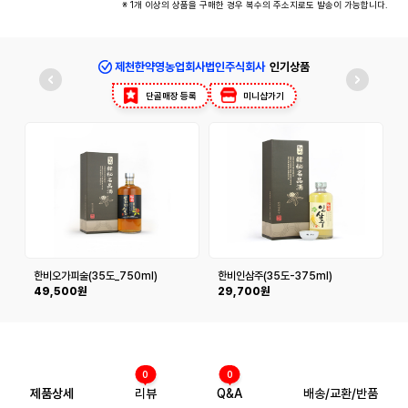
※ 1개 이상의 상품을 구매한 경우 복수의 주소지로도 발송이 가능합니다.
제천한약영농업회사법인주식회사
인기상품
단골매장 등록
미니샵가기
한비오가피술(35도_750ml)
한비인삼주(35도-375ml)
49,500원
29,700원
0
0
제품상세
리뷰
Q&A
배송/교환/반품