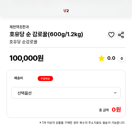
1
/2
제천약초한과
호유당 순 감로꿀(600g/1.2kg)
호유당 순감로꿀
100,000원
0.0
0
배송비
무료배송
0원
총 금액
※ 1개 이상의 상품을 구매한 경우 복수의 주소지로도 발송이 가능합니다.