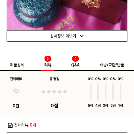
상세정보 더보기
0
0
제품상세
리뷰
Q&A
배송/교환/반품
전체리뷰
총 평점
0%
0%
0%
0%
0%
0점
0건
5점
4점
3점
2점
1점
전체리뷰
0개