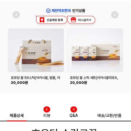
제천약초한과
인기상품
단골매장 등록
미니샵가기
호유당 꿀 50스틱(아카시꿀, 밤꿀, 야
호유당 꿀 스틱 세트(아카시꿀10EA,
호
생화꿀)
밤꿀10EA, 야생화꿀10EA)
30,000원
20,000원
0
0
제품상세
리뷰
Q&A
배송/교환/반품