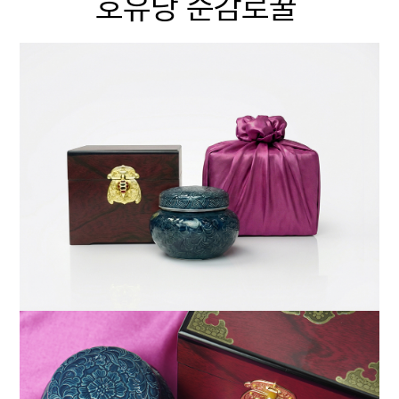
호유당 순감로꿀