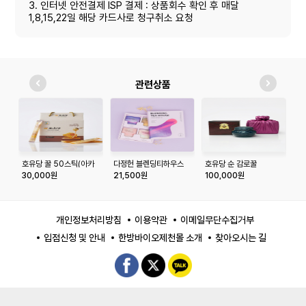
3. 인터넷 안전결제 ISP 결제 : 상품회수 확인 후 매달
1,8,15,22일 해당 카드사로 청구취소 요청
관련상품
호유당 꿀 50스틱(아카
다정헌 블렌딩티하우스
호유당 순 감로꿀
다
시꿀, 밤꿀, 야생화꿀)
선물세트
(600g/1.2kg)
스
30,000원
21,500원
100,000원
2
개인정보처리방침
이용약관
이메일무단수집거부
입점신청 및 안내
한방바이오제천몰 소개
찾아오시는 길