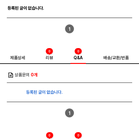
등록된 글이 없습니다.
·제품명: 순감로꿀
1
·식품유형: 벌꿀
·내용량: 600g / 1.2kg
·원재료명 및 함량: 국산 순수벌꿀(국내산) 100%
·보관 및 취급방법: 사용후에는 뚜껑을 꼭 닫아 건조한 장소에 보관하
0
0
십시오.
제품상세
리뷰
Q&A
배송/교환/반품
벌꿀이 굳어지는 결정화 형상은 포도당 성분에서 생기는 자연스러운
현상이므로 제품에는 아무런 이상이 없습니다. 결정화된 꿀은 따뜻한
물에 중탕으로 자연스럽게 녹이면 됩니다. (단, 끓이지 마십시오)
상품문의
0개
·사용시 주의사항: 냉장보관하지 마십시오.
·소분원: 꿀시봉 · 식품제조·가공업: 제 2025-0945-023
·생산자: 호유당 · 반품 및 교환장소: 구입처·고객상담센터: 043)651-
등록된 글이 없습니다.
3594
·소재지: 충북 제천시 금성면 청풍호로29안길 19
※주의사항: 12개월 영·유아는 섭취를 금합니다.
1
포장단위별 용량, 수량, 크기
0
0