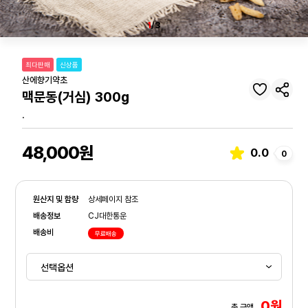
1
/3
최다판매
신상품
산에향기약초
맥문동(거심) 300g
.
48,000원
0.0
0
원산지 및 함량
상세페이지 참조
배송정보
CJ대한통운
배송비
무료배송
0원
총 금액