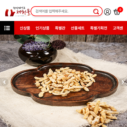
0
신상품
인기상품
특별관
선물세트
특별기획전
고객센터
인기상품