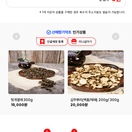
※ 1개 이상의 상품을 구매한 경우 복수의 주소지로도 발송이 가능합니다.
산에향기약초
인기상품
단골매장 등록
미니샵가기
헛개열매 300g
삽주뿌리(백출/재배) 200g/ 300g
도
15,000원
20,000원
0
1