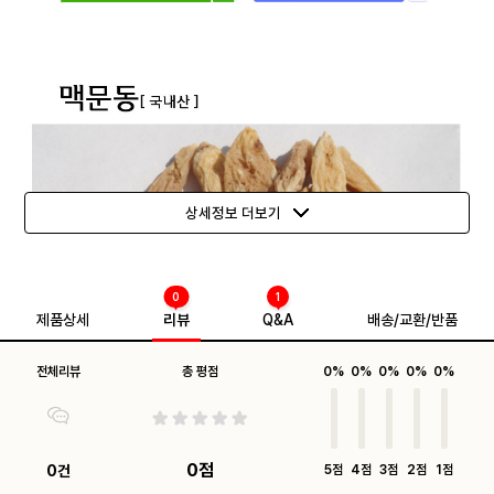
상세정보 더보기
0
1
제품상세
리뷰
Q&A
배송/교환/반품
전체리뷰
총 평점
0%
0%
0%
0%
0%
0점
0건
5점
4점
3점
2점
1점