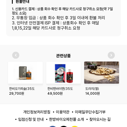
환불안내
1. 신용카드 결제 : 상품 회수 확인 후 해당 카드사로 청구취소 요청(약 7일
정도 소요)
2. 무통장 입금 : 상품 회수 확인 후 3일 이내에 환불 처리
3. 인터넷 안전결제 ISP 결제 : 상품회수 확인 후 매달
1,8,15,22일 해당 카드사로 청구취소 요청
관련상품
한비오가피술(35도
한비텐바이텐(35도
도라지(절)
천
_375ml)
_750ml)
300g/500g
29,700원
49,500원
14,000원
1
개인정보처리방침
이용약관
이메일무단수집거부
입점신청 및 안내
한방바이오제천몰 소개
찾아오시는 길