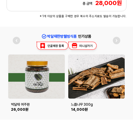
28,000원
총 금액
※ 1개 이상의 상품을 구매한 경우 복수의 주소지로도 발송이 가능합니다.
박달재한방웰빙식품
인기상품
단골매장 등록
미니샵가기
박달재 여주환
느릅나무 300g
26,000원
14,000원