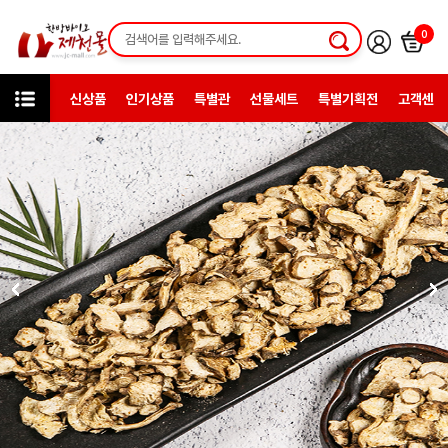
0
신상품
인기상품
특별관
선물세트
특별기획전
고객센터
인기상품