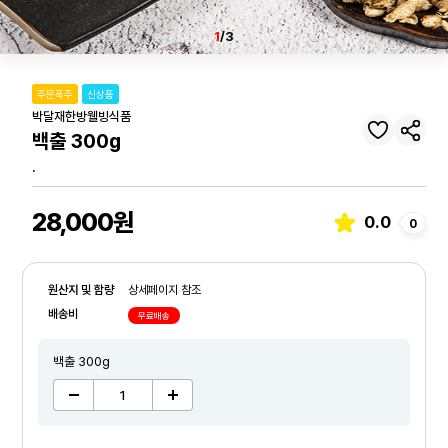
1
/3
주문폭주
신상품
박달재한방웰빙식품
백출 300g
.
28,000원
0.0
0
원산지 및 함량
상세페이지 참조
배송비
무료배송
백출 300g