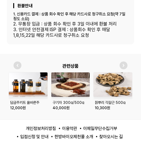
환불안내
1. 신용카드 결제 : 상품 회수 확인 후 해당 카드사로 청구취소 요청(약 7일
정도 소요)
2. 무통장 입금 : 상품 회수 확인 후 3일 이내에 환불 처리
3. 인터넷 안전결제 ISP 결제 : 상품회수 확인 후 매달
1,8,15,22일 해당 카드사로 청구취소 요청
관련상품
담금주키트 올바른주
구기자 300g/500g
칡뿌리 각갈근 500g
도
500ml
12,000원
40,000원
10,300원
2
개인정보처리방침
이용약관
이메일무단수집거부
입점신청 및 안내
한방바이오제천몰 소개
찾아오시는 길