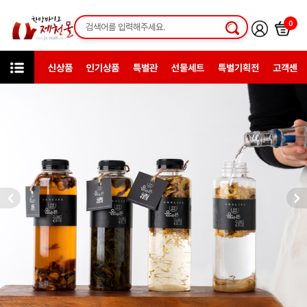
0
신상품
인기상품
특별관
선물세트
특별기획전
고객센터
인기상품