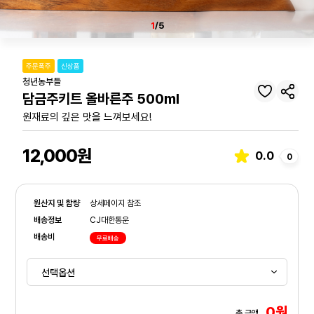
1
/5
주문폭주
신상품
청년농부들
담금주키트 올바른주 500ml
원재료의 깊은 맛을 느껴보세요!
12,000원
0.0
0
원산지 및 함량
상세페이지 참조
배송정보
CJ대한통운
배송비
무료배송
0원
총 금액