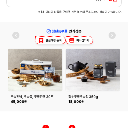
※ 1개 이상의 상품을 구매한 경우 복수의 주소지로도 발송이 가능합니다.
청년농부들
인기상품
단골매장 등록
미니샵가기
우슬진액, 우슬즙, 무릎진액 30포
황소무릎우슬청 350g
45,000원
18,000원
0
0