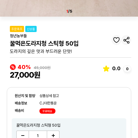
1
/5
주문폭주
신상품
청년농부들
꿀먹은도라지청 스틱형 50입
도라지의 깊은 맛과 부드러운 단맛!
40%
45,000원
0.0
0
27,000원
원산지 및 함량
상품상세 참고
배송정보
CJ대한통운
배송비
무료배송
꿀먹은도라지청 스틱형 50입