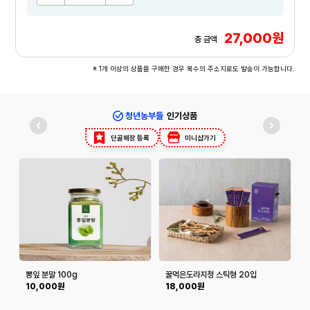
27,000원
총 금액
※ 1개 이상의 상품을 구매한 경우 복수의 주소지로도 발송이 가능합니다.
청년농부들
인기상품
단골매장 등록
미니샵가기
뽕잎 분말 100g
꿀먹은도라지청 스틱형 20입
10,000원
18,000원