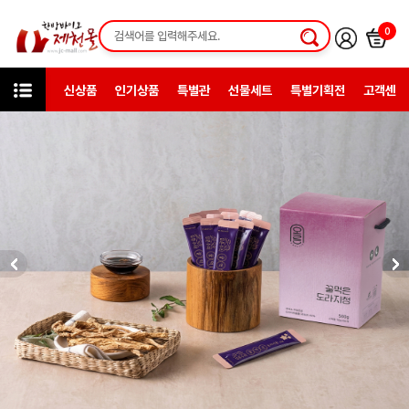
0
신상품
인기상품
특별관
선물세트
특별기획전
고객센터
인기상품