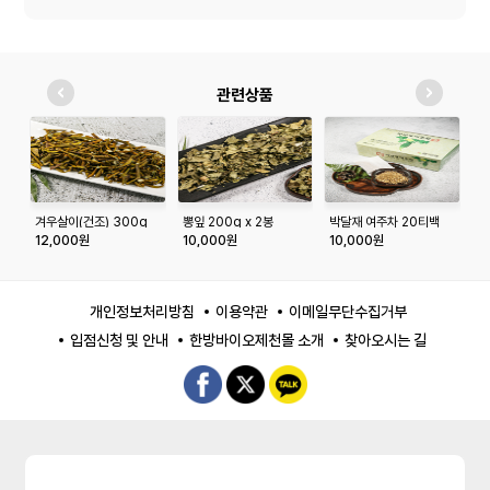
관련상품
겨우살이(건조) 300g
뽕잎 200g x 2봉
박달재 여주차 20티백
황
5
12,000원
10,000원
10,000원
2
개인정보처리방침
이용약관
이메일무단수집거부
입점신청 및 안내
한방바이오제천몰 소개
찾아오시는 길