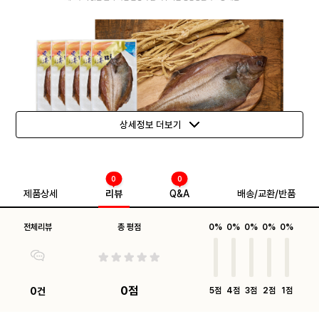
상세정보 더보기
0
0
제품상세
리뷰
Q&A
배송/교환/반품
전체리뷰
총 평점
0%
0%
0%
0%
0%
0점
0건
5점
4점
3점
2점
1점