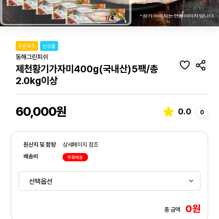
1
/4
주문폭주
신상품
동해그린피쉬
제천황기가자미400g(국내산)5팩/총
2.0kg이상
60,000원
0.0
0
원산지 및 함량
상세페이지 참조
배송비
무료배송
0원
총 금액