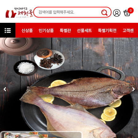
0
신상품
인기상품
특별관
선물세트
특별기획전
고객센터
인기상품