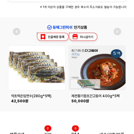
※ 1개 이상의 상품을 구매한 경우 복수의 주소지로도 발송이 가능합니다.
동해그린피쉬
인기상품
단골매장 등록
미니샵가기
약초먹은임연수(280g*5팩)
제천황기함초간고등어 400g*5팩
42,500원
50,000원
0
0