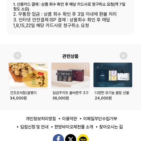
1. 신용카드 결제 : 상품 회수 확인 후 해당 카드사로 청구취소 요청(약 7일
정도 소요)
2. 무통장 입금 : 상품 회수 확인 후 3일 이내에 환불 처리
3. 인터넷 안전결제 ISP 결제 : 상품회수 확인 후 매달
1,8,15,22일 해당 카드사로 청구취소 요청
관련상품
건조초석잠(골뱅이
담금주키트 올바른주 3구
다정헌 유기농 꿀잠 선물
속
형)300g
세트 (500ml*3구)
세트
34,000원
36,000원
24,000원
2
개인정보처리방침
이용약관
이메일무단수집거부
입점신청 및 안내
한방바이오제천몰 소개
찾아오시는 길