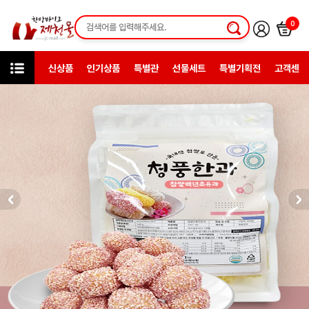
0
신상품
인기상품
특별관
선물세트
특별기획전
고객센터
인기상품