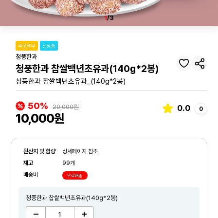
1
/3
주문폭주
신상품
청풍한과
청풍한과 찹쌀백년초유과(140g*2봉)
청풍한과 찹쌀백년초유과_(140g*2봉)
50%
20,000원
0.0
0
10,000원
원산지 및 함량
상세페이지 참조
재고
99개
배송비
무료배송
청풍한과 찹쌀백년초유과(140g*2봉)