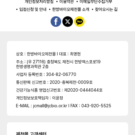
개인정보처리방침
이용약관
이메일무단수집거부
입점신청 및 안내
한방바이오제천몰 소개
찾아오시는 길
상호 : 한방바이오제천몰 l 대표 : 최명현
주소 : (우 27116) 충청북도 제천시 한방엑스포로19
한방생명과학관 2층
사업자 등록번호 : 304-82-06770
통신판매 신고번호 : 2020-충북제천-0009호
건강기능식품 영업신고번호 : 제2020-0444044호
개인정보보호책임자 : 이윤정
E-MAIL : jcmall@jcbio.or.kr l FAX : 043-920-5525
제천몰 고객센터