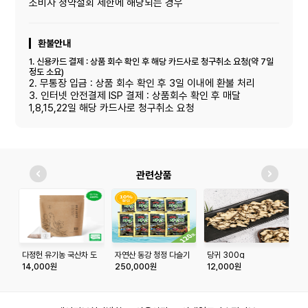
소비자 청약철회 제한에 해당되는 경우
환불안내
1. 신용카드 결제 : 상품 회수 확인 후 해당 카드사로 청구취소 요청(약 7일
정도 소요)
2. 무통장 입금 : 상품 회수 확인 후 3일 이내에 환불 처리
3. 인터넷 안전결제 ISP 결제 : 상품회수 확인 후 매달
1,8,15,22일 해당 카드사로 청구취소 요청
관련상품
다정헌 유기농 국산차 도
자연산 동강 청정 다슬기
당귀 300g
옻
라지차 20티백+20티백
농축액100mlx120포
14,000원
250,000원
12,000원
2