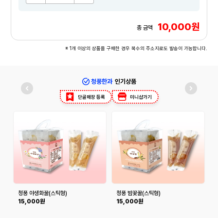
10,000원
총 금액
※ 1개 이상의 상품을 구매한 경우 복수의 주소지로도 발송이 가능합니다.
청풍한과
인기상품
단골매장 등록
미니샵가기
청풍 야생화꿀(스틱형)
청풍 밤꽃꿀(스틱형)
봉
15,000원
15,000원