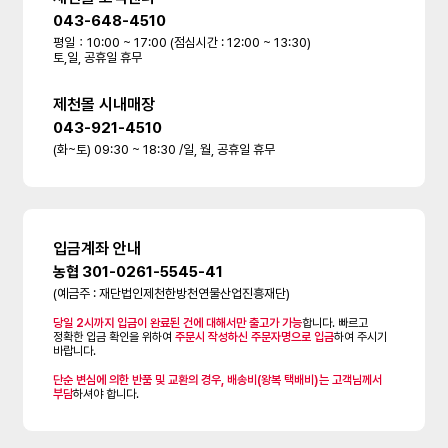
043-648-4510
평일：10:00 ~ 17:00 (점심시간 : 12:00 ~ 13:30)
토,일, 공휴일 휴무
제천몰 시내매장
043-921-4510
(화~토) 09:30 ~ 18:30 /일, 월, 공휴일 휴무
입금계좌 안내
농협 301-0261-5545-41
(예금주 : 재단법인제천한방천연물산업진흥재단)
당일 2시까지 입금이 완료된 건에 대해서만 출고가 가능
합니다. 빠르고
정확한 입금 확인을 위하여
주문시 작성하신 주문자명으로 입금
하여 주시기
바랍니다.
단순 변심에 의한 반품 및 교환의 경우, 배송비(왕복 택배비)는 고객님께서
부담
하셔야 합니다.