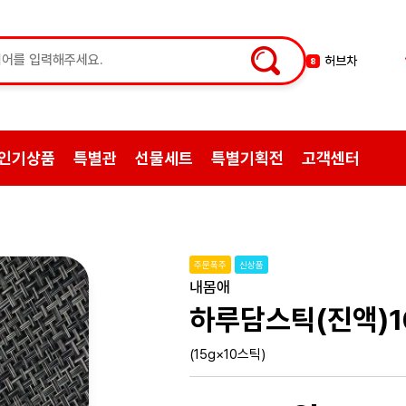
한방엑스포
9
선물
10
약초
1
쌍화탕
2
인기상품
특별관
선물세트
특별기획전
고객센터
삼계탕재료
3
백숙
4
황기
5
꿀
6
주문폭주
신상품
한약
7
내몸애
허브차
8
하루담스틱(진액)
(15g×10스틱)