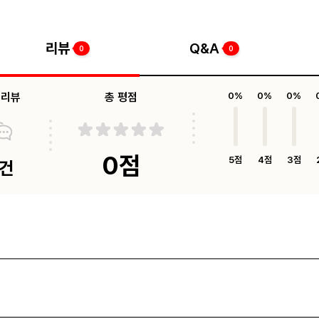
리뷰
Q&A
0
0
체리뷰
총 평점
0%
0%
0%
0점
5점
4점
3점
0건