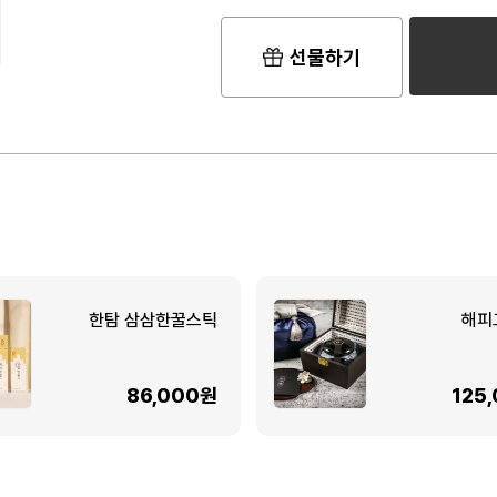
선물하기
한탐 삼삼한꿀스틱
해피
86,000원
125