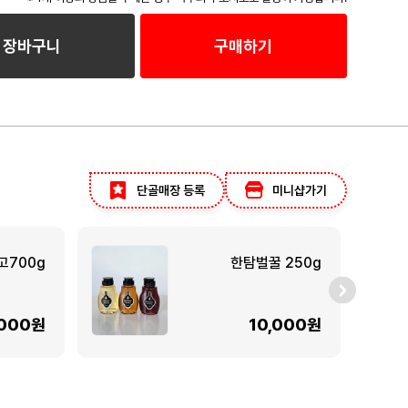
장바구니
구매하기
단골매장 등록
미니샵가기
고700g
한탐벌꿀 250g
,000원
10,000원