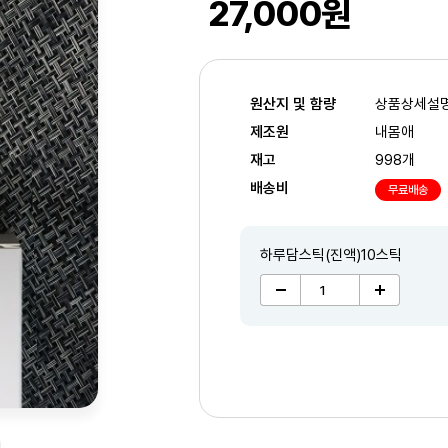
27,000원
원산지 및 함량
상품상세설
제조원
내몸애
재고
998개
배송비
무료배송
하루담스틱(진액)10스틱
2
/4