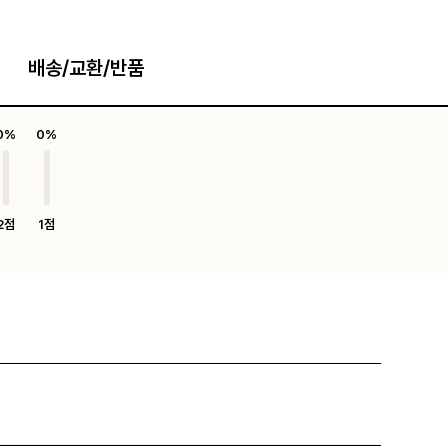
배송/교환/반품
0%
0%
2점
1점