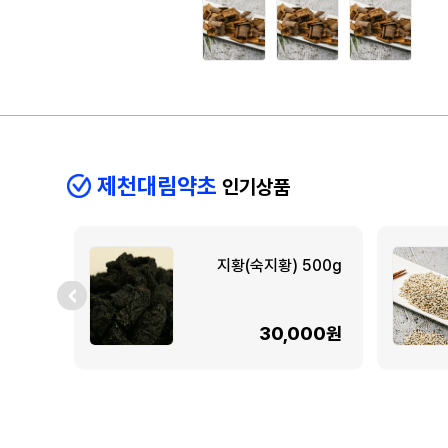
제천대림약초
인기상품
지황(숙지황) 500g
30,000원