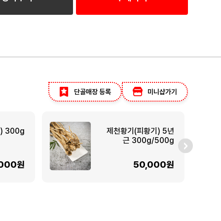
단골매장 등록
미니샵가기
 300g
제천황기(피황기) 5년
근 300g/500g
,000원
50,000원