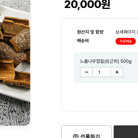
20,000원
원산지 및 함량
상세페이지 
배송비
무료배송
느릅나무껍질(유근피) 500g
2
/3
선물하기