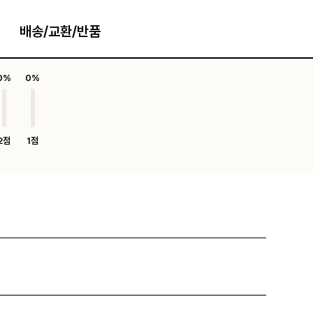
배송/교환/반품
0%
0%
2점
1점