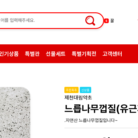
한약
7
허브차
8
한방엑스포
9
선물
10
인기상품
특별관
선물세트
특별기획전
고객센터
약초
1
쌍화탕
2
삼계탕재료
3
백숙
4
주문폭주
신상품
황기
5
제천대림약초
꿀
6
느릅나무껍질(유근피
.자연산 느릅나무껍질입니다~