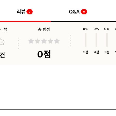
리뷰
Q&A
0
0
체리뷰
총 평점
0%
0%
0%
0점
5점
4점
3점
0건