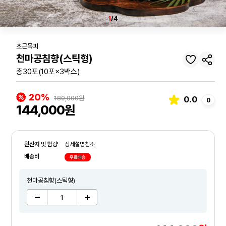
1
/4
초근목피
천마공침향(스틱형)
총30포(10포×3박스)
20%
180,000원
0.0
0
144,000원
원산지 및 함량
상세설명참조
배송비
무료배송
천마공침향(스틱형)