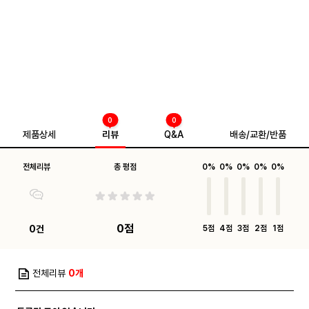
0
0
제품상세
리뷰
Q&A
배송/교환/반품
전체리뷰
총 평점
0%
0%
0%
0%
0%
0점
0건
5점
4점
3점
2점
1점
전체리뷰
0개