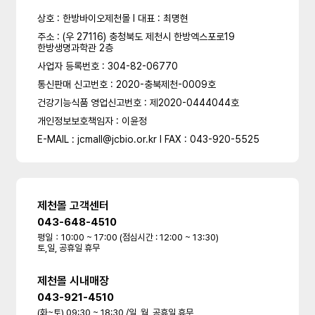
상호 : 한방바이오제천몰 l 대표 : 최명현
주소 : (우 27116) 충청북도 제천시 한방엑스포로19
한방생명과학관 2층
사업자 등록번호 : 304-82-06770
통신판매 신고번호 : 2020-충북제천-0009호
건강기능식품 영업신고번호 : 제2020-0444044호
개인정보보호책임자 : 이윤정
E-MAIL : jcmall@jcbio.or.kr l FAX : 043-920-5525
제천몰 고객센터
043-648-4510
평일：10:00 ~ 17:00 (점심시간 : 12:00 ~ 13:30)
토,일, 공휴일 휴무
제천몰 시내매장
043-921-4510
(화~토) 09:30 ~ 18:30 /일, 월, 공휴일 휴무