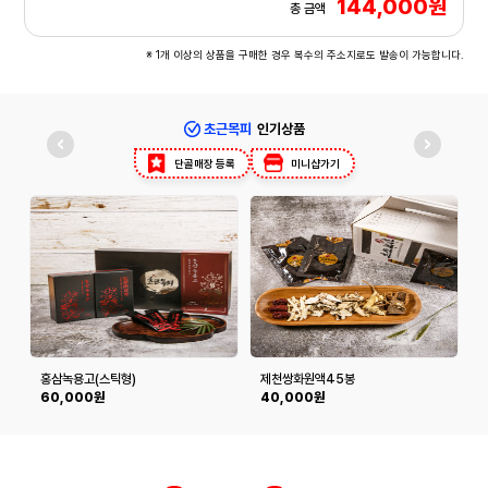
144,000원
총 금액
※ 1개 이상의 상품을 구매한 경우 복수의 주소지로도 발송이 가능합니다.
초근목피
인기상품
단골매장 등록
미니샵가기
홍삼녹용고(스틱형)
제천쌍화원액45봉
60,000원
40,000원