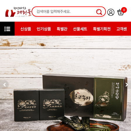
0
신상품
인기상품
특별관
선물세트
특별기획전
고객센터
특가이벤트
복날특별전