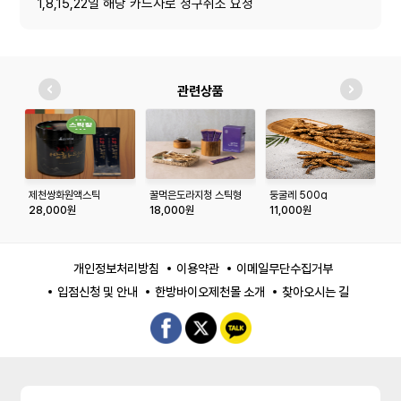
1,8,15,22일 해당 카드사로 청구취소 요청
관련상품
제천쌍화원액스틱
꿀먹은도라지청 스틱형
둥굴레 500g
올
20입
세
28,000원
18,000원
11,000원
2
개인정보처리방침
이용약관
이메일무단수집거부
입점신청 및 안내
한방바이오제천몰 소개
찾아오시는 길