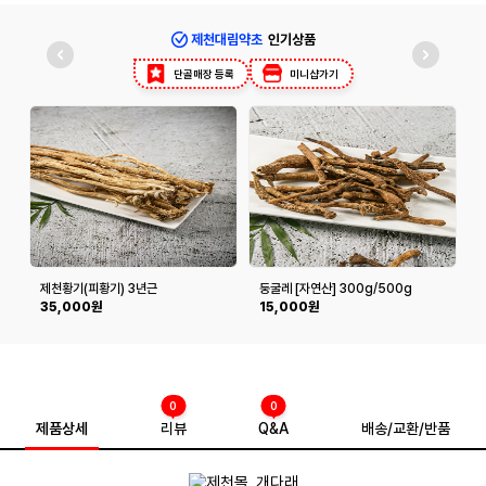
제천대림약초
인기상품
단골매장 등록
미니샵가기
제천황기(피황기) 3년근
둥굴레 [자연산] 300g/500g
300g/600g
35,000원
15,000원
0
0
제품상세
리뷰
Q&A
배송/교환/반품