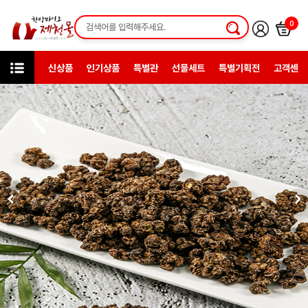
0
신상품
인기상품
특별관
선물세트
특별기획전
고객센터
상품검색