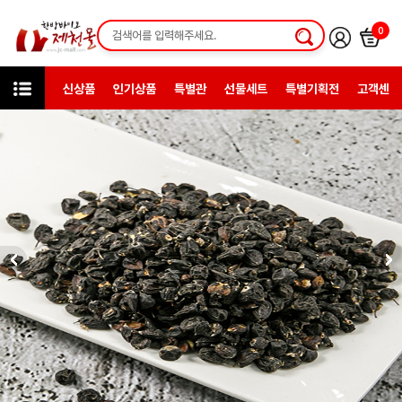
0
신상품
인기상품
특별관
선물세트
특별기획전
고객센터
상품검색