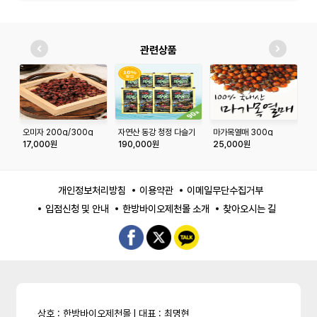
관련상품
오미자 200g/300g
자연산 동강 청정 다슬기
마가목열매 300g
프
농축액100mlx90포
1
17,000원
190,000원
25,000원
1
개인정보처리방침
이용약관
이메일무단수집거부
입점신청 및 안내
한방바이오제천몰 소개
찾아오시는 길
상호 : 한방바이오제천몰 l 대표 : 최명현