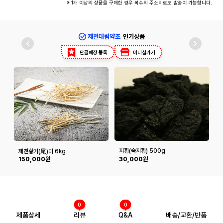
※ 1개 이상의 상품을 구매한 경우 복수의 주소지로도 발송이 가능합니다.
제천대림약초
인기상품
단골매장 등록
미니샵가기
지황(숙지황) 500g
제천황기(尾)미 6kg
150,000원
30,000원
0
0
제품상세
리뷰
Q&A
배송/교환/반품