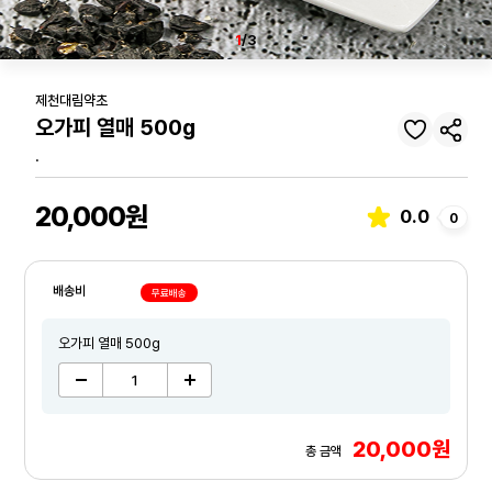
1
/3
제천대림약초
오가피 열매 500g
.
20,000원
0.0
0
배송비
무료배송
오가피 열매 500g
20,000원
총 금액