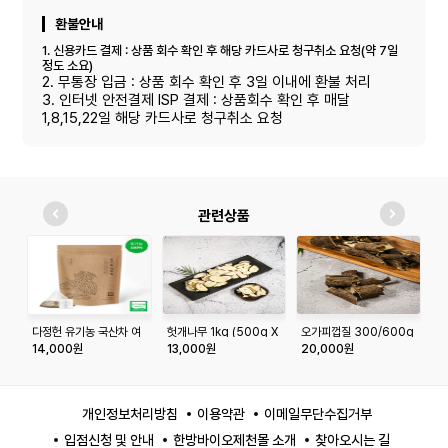
환불안내
1. 신용카드 결제 : 상품 회수 확인 후 해당 카드사로 청구취소 요청(약 7일
정도 소요)
2. 무통장 입금 : 상품 회수 확인 후 3일 이내에 환불 처리
3. 인터넷 안전결제 ISP 결제 : 상품회수 확인 후 매달
1,8,15,22일 해당 카드사로 청구취소 요청
관련상품
다정헌 유기농 국산차 여
헛개나무 1kg (500g X
오가피껍질 300/600g
산
주차 20티백+20티백
2봉)
14,000원
13,000원
20,000원
1
개인정보처리방침
이용약관
이메일무단수집거부
입점신청 및 안내
한방바이오제천몰 소개
찾아오시는 길