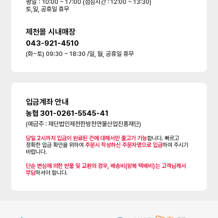
평일：10:00 ~ 17:00 (점심시간 : 12:00 ~ 13:30)
토,일, 공휴일 휴무
제천몰 시내매장
043-921-4510
(화~토) 09:30 ~ 18:30 /일, 월, 공휴일 휴무
입금계좌 안내
농협 301-0261-5545-41
(예금주 : 재단법인제천한방천연물산업진흥재단)
당일 2시까지 입금이 완료된 건에 대해서만 출고가 가능
합니다. 빠르고
정확한 입금 확인을 위하여
주문시 작성하신 주문자명으로 입금
하여 주시기
바랍니다.
단순 변심에 의한 반품 및 교환의 경우, 배송비(왕복 택배비)는 고객님께서
부담
하셔야 합니다.