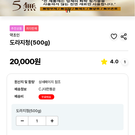
1
/1
추천상품
최다판매
약초인
도라지청(500g)
20,000원
4.0
1
원산지 및 함량
상세페이지 참조
배송정보
CJ대한통운
배송비
무료배송
도라지청(500g)