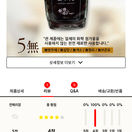
상세정보 더보기
1
0
제품상세
리뷰
Q&A
배송/교환/반품
전체리뷰
총 평점
0%
100%
0%
0%
0%
4점
1건
5점
4점
3점
2점
1점