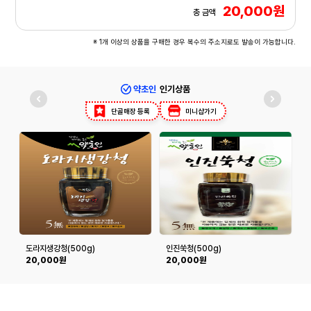
20,000원
총 금액
※ 1개 이상의 상품을 구매한 경우 복수의 주소지로도 발송이 가능합니다.
약초인
인기상품
단골매장 등록
미니샵가기
도라지생강청(500g)
인진쑥청(500g)
20,000원
20,000원