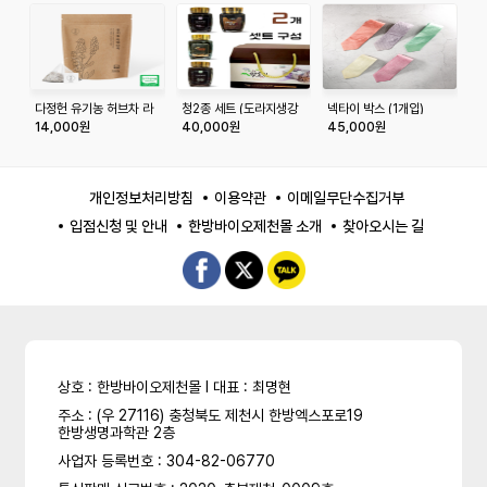
다정헌 유기농 허브차 라
청2종 세트 (도라지생강
넥타이 박스 (1개입)
귤
벤더 20티백+20티백
청, 도라지청, 생각나는생
14,000원
40,000원
45,000원
1
강청, 인진쑥청)
개인정보처리방침
이용약관
이메일무단수집거부
입점신청 및 안내
한방바이오제천몰 소개
찾아오시는 길
상호 : 한방바이오제천몰 l 대표 : 최명현
주소 : (우 27116) 충청북도 제천시 한방엑스포로19
한방생명과학관 2층
사업자 등록번호 : 304-82-06770