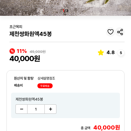
1
/3
초근목피
제천쌍화원액45봉
11%
45,000원
4.8
5
40,000원
원산지 및 함량
상세설명참조
배송비
무료배송
제천쌍화원액45봉
40,000원
총 금액