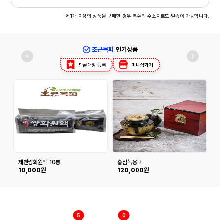
※ 1개 이상의 상품을 구매한 경우 복수의 주소지로도 발송이 가능합니다.
초근목피
인기상품
단골매장 등록
미니샵가기
제천쌍화원액 10봉
홍삼녹용고
10,000원
120,000원
5
0