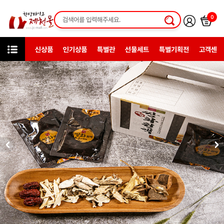
0
신상품
인기상품
특별관
선물세트
특별기획전
고객센터
상품검색