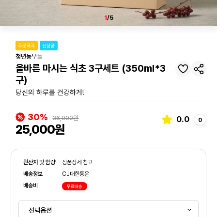
1
/5
주문폭주
신상품
청년농부들
올바른 마시는 식초 3구세트 (350ml*3
구)
당신의 하루를 건강하게!
30%
36,000원
0.0
0
25,000원
원산지 및 함량
상품상세 참고
배송정보
CJ대한통운
배송비
무료배송