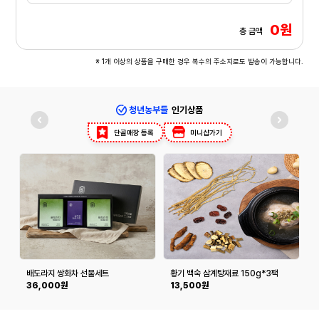
0원
총 금액
※ 1개 이상의 상품을 구매한 경우 복수의 주소지로도 발송이 가능합니다.
청년농부들
인기상품
단골매장 등록
미니샵가기
배도라지 쌍화차 선물세트
황기 백숙 삼계탕재료 150g*3팩
36,000원
13,500원