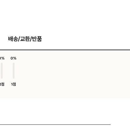
배송/교환/반품
0%
0%
2점
1점