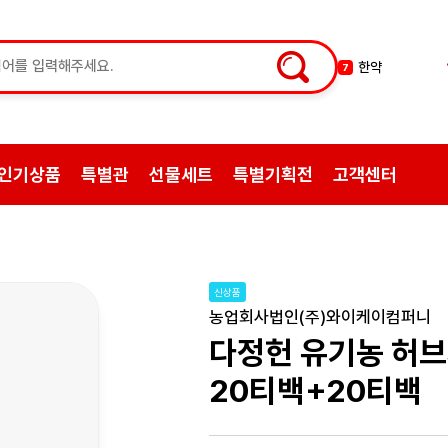
한약
7
허브차
8
한방엑스포
9
선물
10
인기상품
특별관
선물세트
특별기획전
고객센터
약초
1
쌍화탕
2
삼계탕재료
3
백숙
4
신상품
황기
5
농업회사법인(주)와이케이컴퍼니
꿀
6
다정헌 유기농 허
20티백+20티백