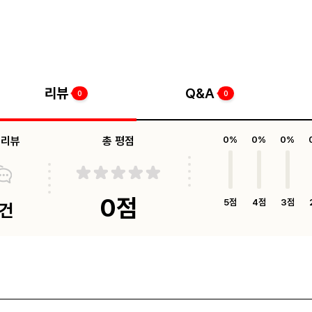
리뷰
Q&A
0
0
체리뷰
총 평점
0%
0%
0%
0점
5점
4점
3점
0건