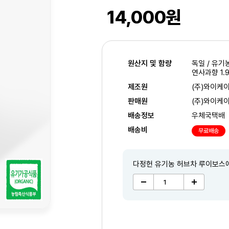
14,000원
원산지 및 함량
독일 / 유기농
연사과향 1.9
제조원
(주)와이케
판매원
(주)와이케
배송정보
우체국택배
배송비
무료배송
다정헌 유기농 허브차 루이보스
2
/3