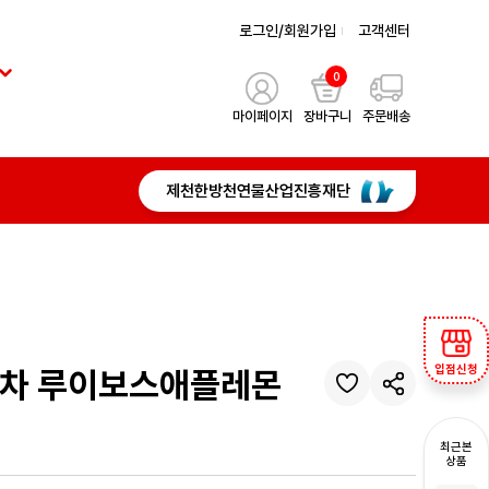
로그인/회원가입
고객센터
0
마이페이지
장바구니
주문배송
제천한방천연물산업진흥재단
입점신청
브차 루이보스애플레몬
최근본
상품