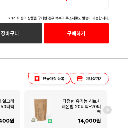
※ 1개 이상의 상품을 구매한 경우 복수의 주소지로도 발송이 가능합니다.
장바구니
구매하기
단골매장 등록
미니샵가기
차 얼그레
다정헌 유기농 허브차
+50티백
레몬밤 20티백+20티
백
,400원
14,000원