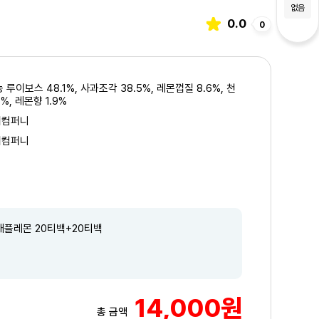
없음
0.0
0
 루이보스 48.1%, 사과조각 38.5%, 레몬껍질 8.6%, 천
%, 레몬향 1.9%
이컴퍼니
이컴퍼니
애플레몬 20티백+20티백
3
/3
14,000원
총 금액