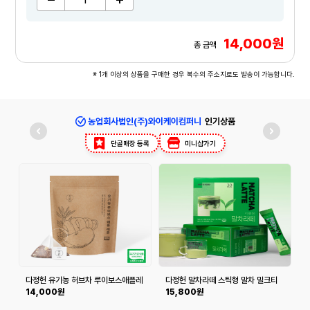
14,000원
총 금액
※ 1개 이상의 상품을 구매한 경우 복수의 주소지로도 발송이 가능합니다.
농업회사법인(주)와이케이컴퍼니
인기상품
단골매장 등록
미니샵가기
다정헌 유기농 허브차 루이보스애플레
다정헌 말차라떼 스틱형 말차 밀크티
몬 20티백+20티백
18g 30개입
14,000원
15,800원