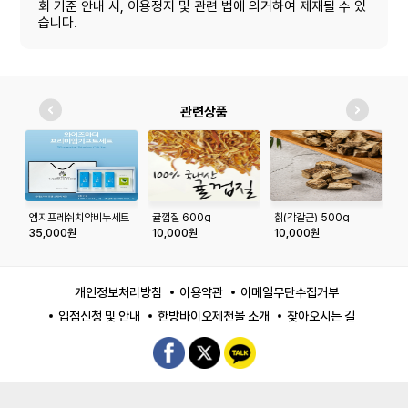
회 기준 안내 시, 이용정지 및 관련 법에 의거하여 제재될 수 있
습니다.
관련상품
엠지프레쉬치약비누세트
귤껍질 600g
칡(각갈근) 500g
천
35,000원
10,000원
10,000원
1
개인정보처리방침
이용약관
이메일무단수집거부
입점신청 및 안내
한방바이오제천몰 소개
찾아오시는 길