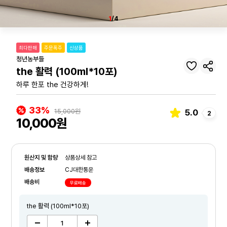
1
/4
최다판매
주문폭주
신상품
청년농부들
the 활력 (100ml*10포)
하루 한포 the 건강하게!
33%
15,000원
5.0
2
10,000원
원산지 및 함량
상품상세 참고
배송정보
CJ대한통운
배송비
무료배송
the 활력 (100ml*10포)