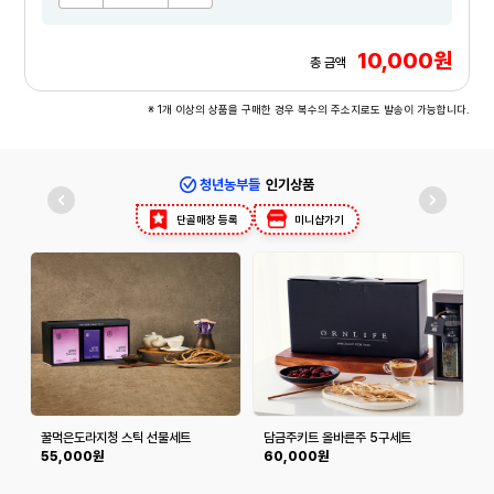
10,000원
총 금액
※ 1개 이상의 상품을 구매한 경우 복수의 주소지로도 발송이 가능합니다.
청년농부들
인기상품
단골매장 등록
미니샵가기
꿀먹은도라지청 스틱 선물세트
담금주키트 올바른주 5구세트
(500ml*5구)
포
55,000원
60,000원