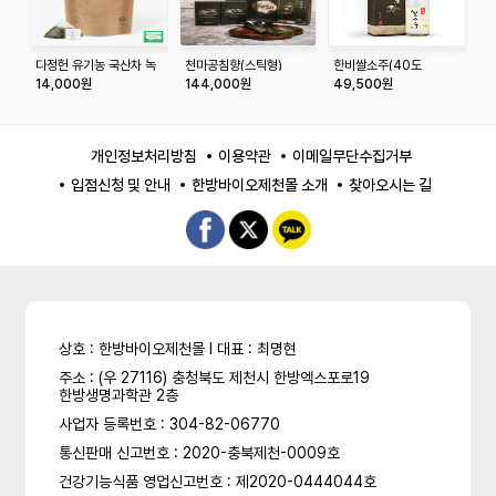
다정헌 유기농 국산차 녹
천마공침향(스틱형)
한비쌀소주(40도
한
차 20티백+20티백
_750ml)
_
14,000원
144,000원
49,500원
4
개인정보처리방침
이용약관
이메일무단수집거부
입점신청 및 안내
한방바이오제천몰 소개
찾아오시는 길
상호 : 한방바이오제천몰 l 대표 : 최명현
주소 : (우 27116) 충청북도 제천시 한방엑스포로19
한방생명과학관 2층
사업자 등록번호 : 304-82-06770
통신판매 신고번호 : 2020-충북제천-0009호
건강기능식품 영업신고번호 : 제2020-0444044호