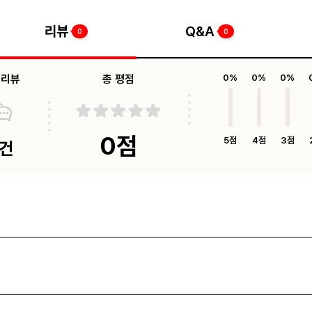
리뷰
Q&A
0
0
체리뷰
총 평점
0%
0%
0%
0점
5점
4점
3점
0건