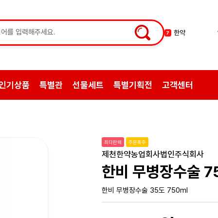
허브차
8
한방엑스포
9
선물
10
약초
1
인기상품
특별관
선물세트
특별기획전
고객센터
쌍화탕
2
삼계탕재료
3
백숙
4
황기
5
최다판매
주문폭주
꿀
6
제천한약농업회사법인주식회사
한약
7
한비 무병장수술 7
한비 무병장수술 35도 750ml