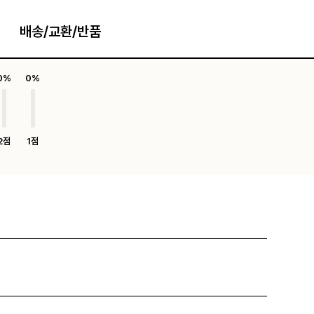
배송/교환/반품
0%
0%
2점
1점