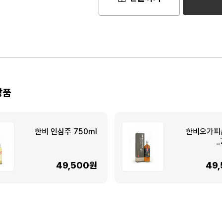
상품
한비 인삼주 750ml
한비오가피
_
49,500원
49