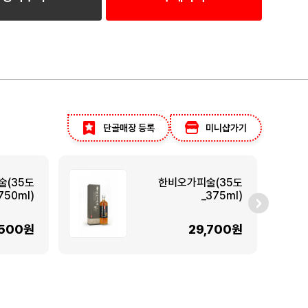
단골매장 등록
미니샵가기
술(35도
한비오가피술(35도
750ml)
_375ml)
,500원
29,700원