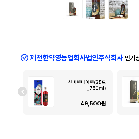
제천한약영농업회사법인주식회사
인기
한비텐바이텐(35도
_750ml)
49,500원