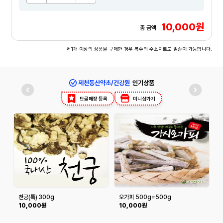
10,000원
총 금액
※ 1개 이상의 상품을 구매한 경우 복수의 주소지로도 발송이 가능합니다.
제천동산약초/건강원
인기상품
단골매장 등록
미니샵가기
천궁(특) 300g
오가피 500g+500g
10,000원
10,000원