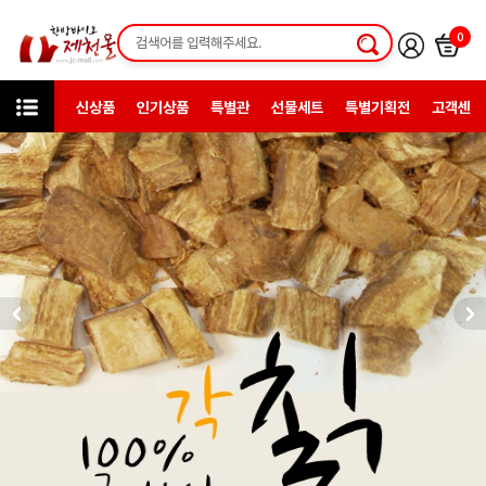
0
신상품
인기상품
특별관
선물세트
특별기획전
고객센터
상품검색
약초