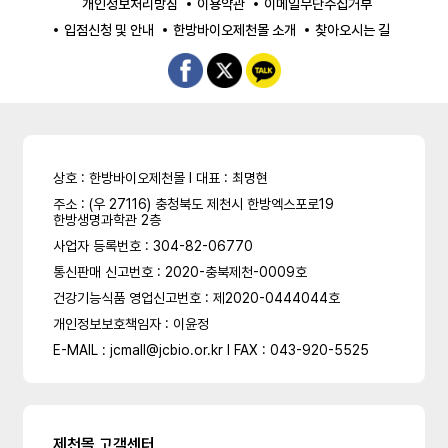
개인정보처리방침
이용약관
이메일무단수집거부
입점신청 및 안내
한방바이오제천몰 소개
찾아오시는 길
상호 : 한방바이오제천몰 l 대표 : 최명현
주소 : (우 27116) 충청북도 제천시 한방엑스포로19
한방생명과학관 2층
사업자 등록번호 : 304-82-06770
통신판매 신고번호 : 2020-충북제천-0009호
건강기능식품 영업신고번호 : 제2020-0444044호
개인정보보호책임자 : 이윤정
E-MAIL : jcmall@jcbio.or.kr l FAX : 043-920-5525
제천몰 고객센터