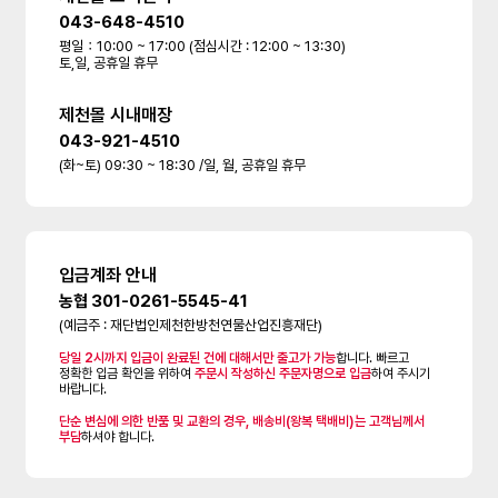
043-648-4510
평일：10:00 ~ 17:00 (점심시간 : 12:00 ~ 13:30)
토,일, 공휴일 휴무
제천몰 시내매장
043-921-4510
(화~토) 09:30 ~ 18:30 /일, 월, 공휴일 휴무
입금계좌 안내
농협 301-0261-5545-41
(예금주 : 재단법인제천한방천연물산업진흥재단)
당일 2시까지 입금이 완료된 건에 대해서만 출고가 가능
합니다. 빠르고
정확한 입금 확인을 위하여
주문시 작성하신 주문자명으로 입금
하여 주시기
바랍니다.
단순 변심에 의한 반품 및 교환의 경우, 배송비(왕복 택배비)는 고객님께서
부담
하셔야 합니다.