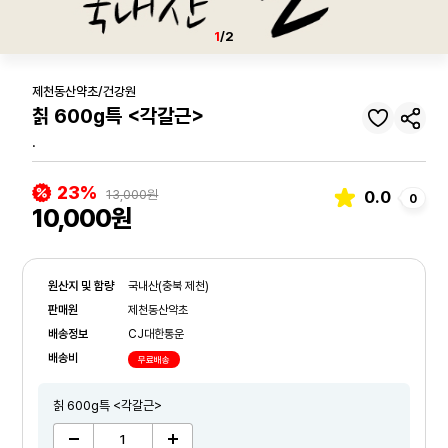
1
/2
제천동산약초/건강원
칡 600g특 <각갈근>
.
23%
13,000원
0.0
0
10,000원
원산지 및 함량
국내산(충북 제천)
판매원
제천동산약초
배송정보
CJ대한통운
배송비
무료배송
칡 600g특 <각갈근>