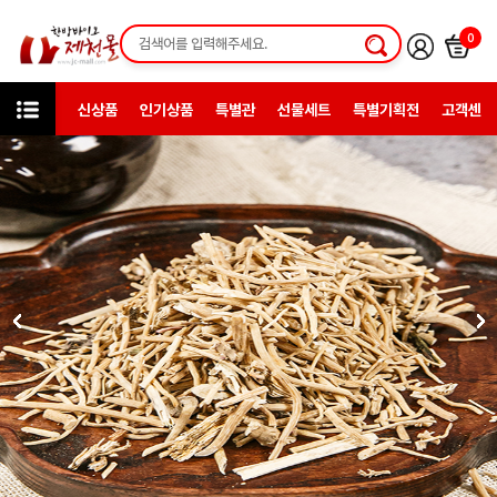
0
신상품
인기상품
특별관
선물세트
특별기획전
고객센터
상품검색
약초