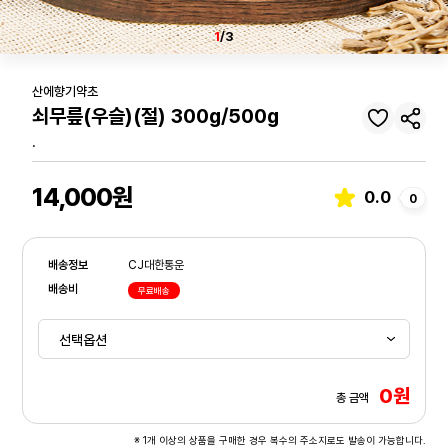
1
/3
산에향기약초
쇠무릎(우슬)(절) 300g/500g
.
14,000원
0.0
0
배송정보
CJ대한통운
배송비
무료배송
0원
총 금액
※ 1개 이상의 상품을 구매한 경우 복수의 주소지로도 발송이 가능합니다.