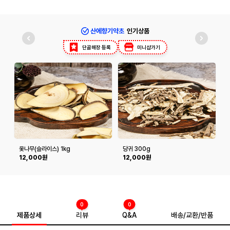
산에향기약초
인기상품
단골매장 등록
미니샵가기
옻나무(슬라이스) 1kg
당귀 300g
12,000원
12,000원
0
0
제품상세
리뷰
Q&A
배송/교환/반품