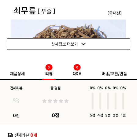
상세정보 더보기
0
0
제품상세
리뷰
Q&A
배송/교환/반품
전체리뷰
총 평점
0%
0%
0%
0%
0%
0점
0건
5점
4점
3점
2점
1점
전체리뷰
0개