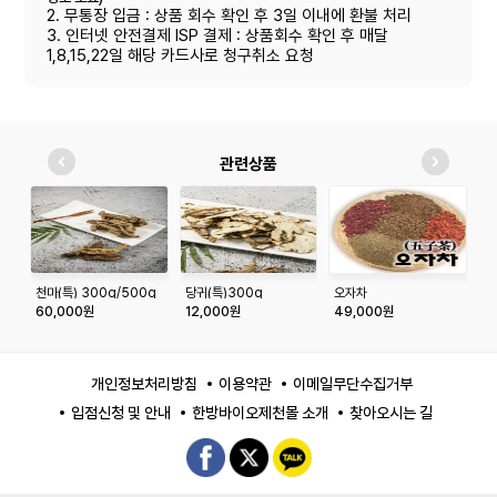
2. 무통장 입금 : 상품 회수 확인 후 3일 이내에 환불 처리
3. 인터넷 안전결제 ISP 결제 : 상품회수 확인 후 매달
1,8,15,22일 해당 카드사로 청구취소 요청
관련상품
천마(특) 300g/500g
당귀(특)300g
오자차
대
60,000원
12,000원
49,000원
2
개인정보처리방침
이용약관
이메일무단수집거부
입점신청 및 안내
한방바이오제천몰 소개
찾아오시는 길