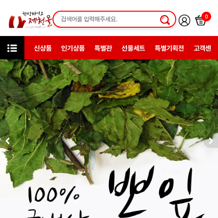
0
신상품
인기상품
특별관
선물세트
특별기획전
고객센터
상품검색
약초