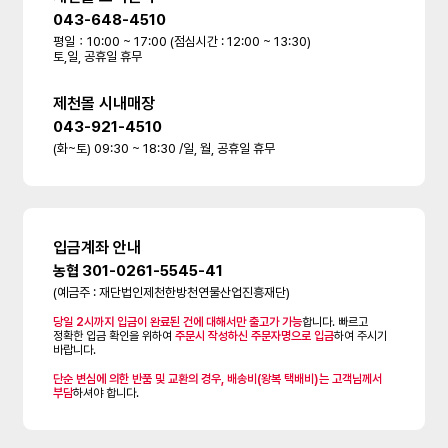
043-648-4510
평일：10:00 ~ 17:00 (점심시간 : 12:00 ~ 13:30)
토,일, 공휴일 휴무
제천몰 시내매장
043-921-4510
(화~토) 09:30 ~ 18:30 /일, 월, 공휴일 휴무
입금계좌 안내
농협 301-0261-5545-41
(예금주 : 재단법인제천한방천연물산업진흥재단)
당일 2시까지 입금이 완료된 건에 대해서만 출고가 가능
합니다. 빠르고
정확한 입금 확인을 위하여
주문시 작성하신 주문자명으로 입금
하여 주시기
바랍니다.
단순 변심에 의한 반품 및 교환의 경우, 배송비(왕복 택배비)는 고객님께서
부담
하셔야 합니다.