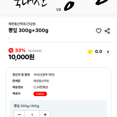
1
/2
제천동산약초/건강원
뽕잎 300g+300g
.
33%
15,000원
0.0
0
10,000원
원산지 및 함량
국내산(충북 제천)
판매원
제천동산약초
배송정보
CJ대한통운
배송비
무료배송
뽕잎 300g+300g