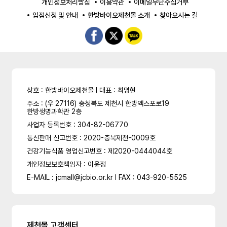
개인정보처리방침
이용약관
이메일무단수집거부
입점신청 및 안내
한방바이오제천몰 소개
찾아오시는 길
상호 : 한방바이오제천몰 l 대표 : 최명현
주소 : (우 27116) 충청북도 제천시 한방엑스포로19
한방생명과학관 2층
사업자 등록번호 : 304-82-06770
통신판매 신고번호 : 2020-충북제천-0009호
건강기능식품 영업신고번호 : 제2020-0444044호
개인정보보호책임자 : 이윤정
E-MAIL : jcmall@jcbio.or.kr l FAX : 043-920-5525
제천몰 고객센터