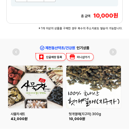
10,000원
총 금액
※ 1개 이상의 상품을 구매한 경우 복수의 주소지로도 발송이 가능합니다.
제천동산약초/건강원
인기상품
단골매장 등록
미니샵가기
사물차세트
헛개열매(지구자) 300g
42,000원
10,000원