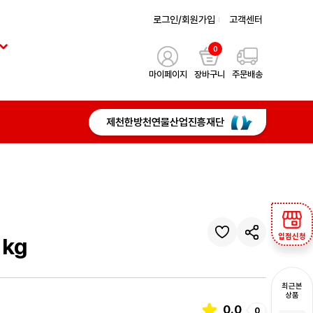
로그인/회원가입
고객센터
0
마이페이지
장바구니
주문배송
제천한방천연물산업진흥재단
입점신청
kg
최근본
상품
0.0
0