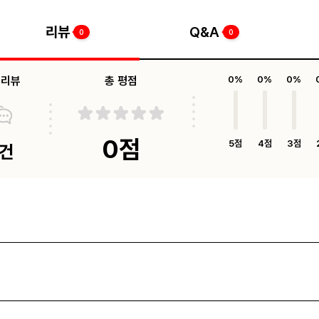
리뷰
Q&A
0
0
체리뷰
총 평점
0%
0%
0%
0점
5점
4점
3점
0건