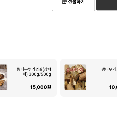
선물하기
뽕나무뿌리껍질(상백
뽕나무가
피) 300g/500g
15,000원
10