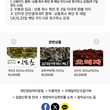
1. 신용카드 결제 : 상품 회수 확인 후 해당 카드사로 청구취소 요청(약 7일
정도 소요)
2. 무통장 입금 : 상품 회수 확인 후 3일 이내에 환불 처리
3. 인터넷 안전결제 ISP 결제 : 상품회수 확인 후 매달
1,8,15,22일 해당 카드사로 청구취소 요청
관련상품
익모초 500g+500g
강화약쑥(특) 500g
오미자 300g/500g
여
10,000원
10,000원
23,000원
1
개인정보처리방침
이용약관
이메일무단수집거부
입점신청 및 안내
한방바이오제천몰 소개
찾아오시는 길