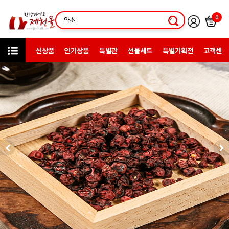
0
신상품
인기상품
특별관
선물세트
특별기획전
고객센터
상품검색