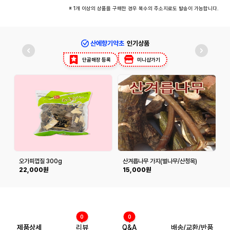
※ 1개 이상의 상품을 구매한 경우 복수의 주소지로도 발송이 가능합니다.
산에향기약초
인기상품
단골매장 등록
미니샵가기
오가피껍질 300g
산겨릅나무 가지(벌나무/산청목)
500g
22,000원
15,000원
0
0
제품상세
리뷰
Q&A
배송/교환/반품