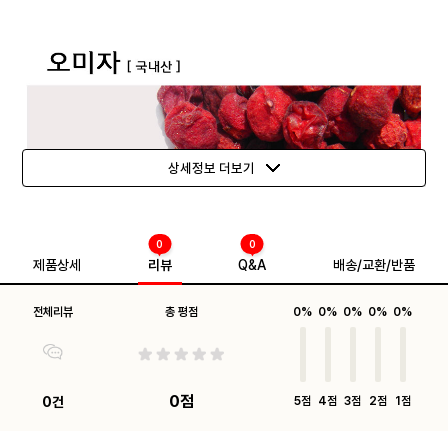
상세정보 더보기
0
0
제품상세
리뷰
Q&A
배송/교환/반품
전체리뷰
총 평점
0%
0%
0%
0%
0%
0점
0건
5점
4점
3점
2점
1점