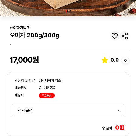
1
/3
산에향기약초
오미자 200g/300g
.
17,000원
0.0
0
원산지 및 함량
상세페이지 참조
배송정보
CJ대한통운
배송비
무료배송
0원
총 금액