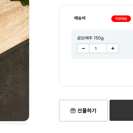
배송비
무료배송
곰보배추 150g
선물하기
2
/3