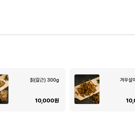
칡(갈근) 300g
겨우살이
10,000원
10