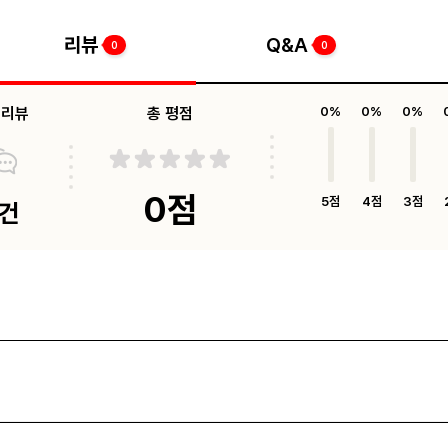
리뷰
Q&A
0
0
체리뷰
총 평점
0%
0%
0%
0점
5점
4점
3점
0건