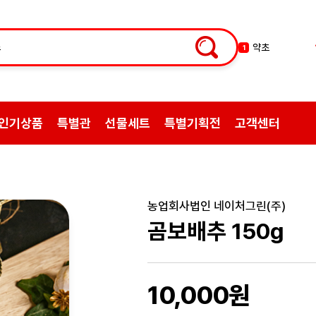
약초
1
쌍화탕
2
삼계탕재료
3
백숙
4
인기상품
특별관
선물세트
특별기획전
고객센터
황기
5
꿀
6
한약
7
허브차
8
농업회사법인 네이처그린(주)
한방엑스포
9
곰보배추 150g
선물
10
10,000원