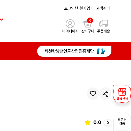
로그인/회원가입
고객센터
0
마이페이지
장바구니
주문배송
제천한방천연물산업진흥재단
입점신청
최근본
0.0
0
상품