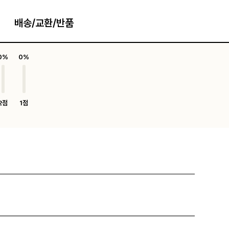
배송/교환/반품
0%
0%
2점
1점