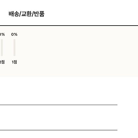
배송/교환/반품
0%
0%
2점
1점