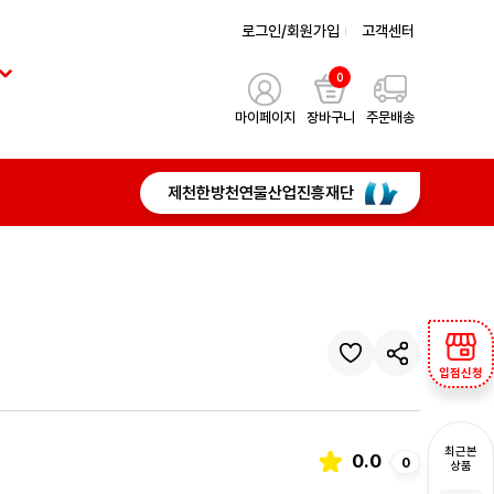
로그인/회원가입
고객센터
0
마이페이지
장바구니
주문배송
제천한방천연물산업진흥재단
입점신청
최근본
0.0
0
상품