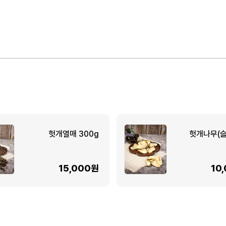
헛개열매 300g
헛개나무(
15,000원
10