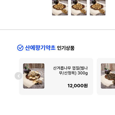
산에향기약초
인기상품
산겨릅나무 껍질(벌나
무/산청목) 300g
12,000원