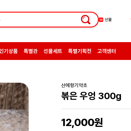
선물
10
약초
1
쌍화탕
2
삼계탕재료
3
인기상품
특별관
선물세트
특별기획전
고객센터
백숙
4
황기
5
꿀
6
한약
7
산에향기약초
허브차
8
볶은 우엉 300g
한방엑스포
9
12,000원