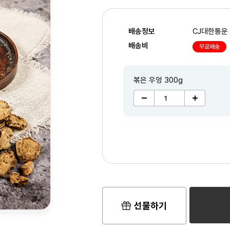
배송정보
CJ대한통운
배송비
무료배송
볶은 우엉 300g
2
/3
선물하기