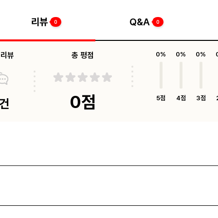
리뷰
Q&A
0
0
체리뷰
총 평점
0%
0%
0%
0점
5점
4점
3점
0건