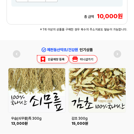
10,000원
총 금액
※ 1개 이상의 상품을 구매한 경우 복수의 주소지로도 발송이 가능합니다.
제천동산약초/건강원
인기상품
단골매장 등록
미니샵가기
우슬(쇠무릎)특 300g
감초 300g
13,000원
15,000원