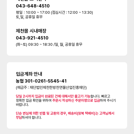
043-648-4510
평일：10:00 ~ 17:00 (점심시간 : 12:00 ~ 13:30)
토,일, 공휴일 휴무
제천몰 시내매장
043-921-4510
(화~토) 09:30 ~ 18:30 /일, 월, 공휴일 휴무
입금계좌 안내
농협 301-0261-5545-41
(예금주 : 재단법인제천한방천연물산업진흥재단)
당일 2시까지 입금이 완료된 건에 대해서만 출고가 가능
합니다. 빠르고
정확한 입금 확인을 위하여
주문시 작성하신 주문자명으로 입금
하여 주시기
바랍니다.
단순 변심에 의한 반품 및 교환의 경우, 배송비(왕복 택배비)는 고객님께서
부담
하셔야 합니다.