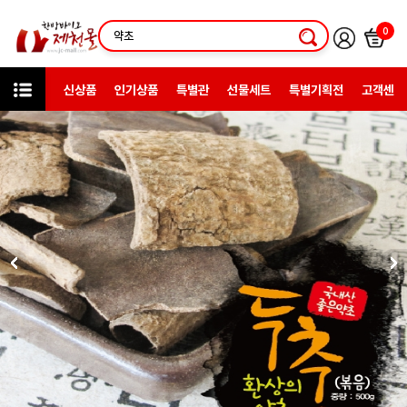
0
신상품
인기상품
특별관
선물세트
특별기획전
고객센터
상품검색