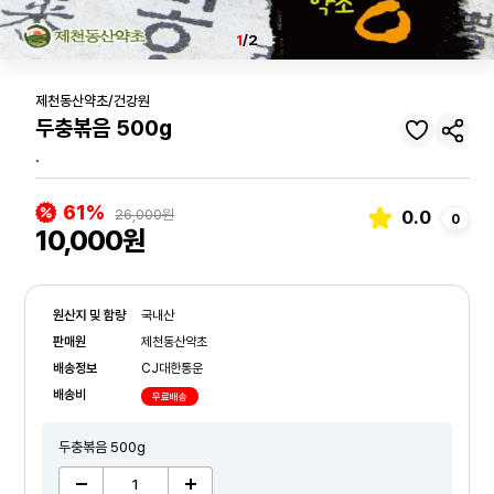
1
/2
제천동산약초/건강원
두충볶음 500g
.
61%
26,000원
0.0
0
10,000원
원산지 및 함량
국내산
판매원
제천동산약초
배송정보
CJ대한통운
배송비
무료배송
두충볶음 500g