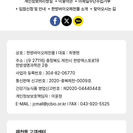
개인정보처리방침
이용약관
이메일무단수집거부
입점신청 및 안내
한방바이오제천몰 소개
찾아오시는 길
상호 : 한방바이오제천몰 l 대표 : 최명현
주소 : (우 27116) 충청북도 제천시 한방엑스포로19
한방생명과학관 2층
사업자 등록번호 : 304-82-06770
통신판매 신고번호 : 2020-충북제천-0009호
건강기능식품 영업신고번호 : 제2020-0444044호
개인정보보호책임자 : 이윤정
E-MAIL : jcmall@jcbio.or.kr l FAX : 043-920-5525
제천몰 고객센터