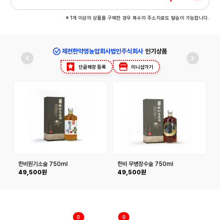
※ 1개 이상의 상품을 구매한 경우 복수의 주소지로도 발송이 가능합니다.
제천한약영농업회사법인주식회사
인기상품
단골매장 등록
미니샵가기
한비원기소술 750ml
한비 무병장수술 750ml
49,500원
49,500원
0
0