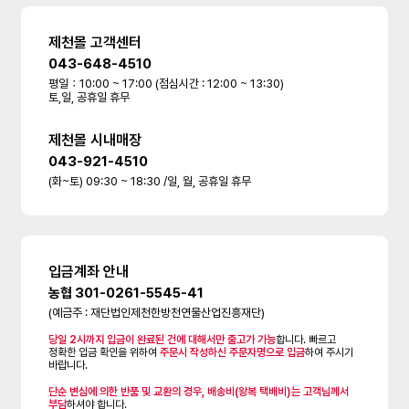
제천몰 고객센터
043-648-4510
평일：10:00 ~ 17:00 (점심시간 : 12:00 ~ 13:30)
토,일, 공휴일 휴무
제천몰 시내매장
043-921-4510
(화~토) 09:30 ~ 18:30 /일, 월, 공휴일 휴무
입금계좌 안내
농협 301-0261-5545-41
(예금주 : 재단법인제천한방천연물산업진흥재단)
당일 2시까지 입금이 완료된 건에 대해서만 출고가 가능
합니다. 빠르고
정확한 입금 확인을 위하여
주문시 작성하신 주문자명으로 입금
하여 주시기
바랍니다.
단순 변심에 의한 반품 및 교환의 경우, 배송비(왕복 택배비)는 고객님께서
부담
하셔야 합니다.