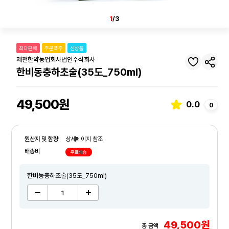
1
/3
최다판매
주문폭주
신상품
제천한약농업회사법인주식회사
한비동충하초술(35도_750ml)
49,500원
0.0
0
원산지 및 함량
상세페이지 참조
배송비
무료배송
한비동충하초술(35도_750ml)
49,500원
총 금액