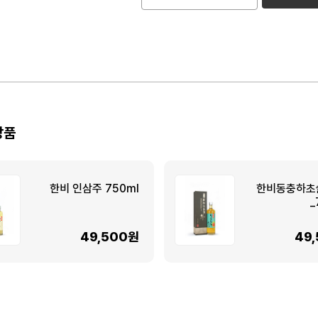
상품
한비 인삼주 750ml
한비동충하초
_
49,500원
49