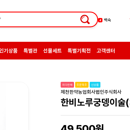
백숙
4
황기
5
꿀
6
한약
7
인기상품
특별관
선물세트
특별기획전
고객센터
허브차
8
한방엑스포
9
선물
10
약초
1
최다판매
주문폭주
신상품
쌍화탕
2
제천한약농업회사법인주식회사
삼계탕재료
3
한비노루궁뎅이술(3
49,500원