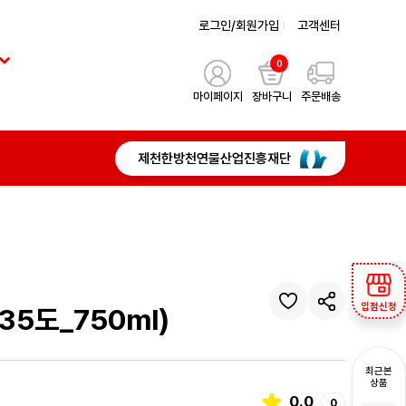
로그인/회원가입
고객센터
0
마이페이지
장바구니
주문배송
제천한방천연물산업진흥재단
입점신청
5도_750ml)
최근본
상품
0.0
0