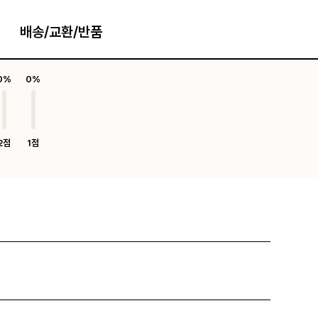
배송/교환/반품
0%
0%
2점
1점