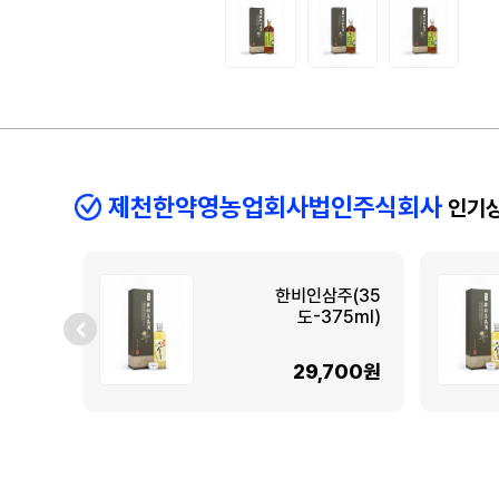
제천한약영농업회사법인주식회사
인기
한비인삼주(35
도-375ml)
29,700원