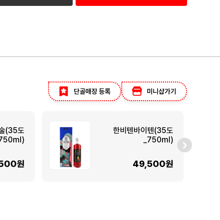
단골매장 등록
미니샵가기
술(35도
한비텐바이텐(35도
750ml)
_750ml)
,500원
49,500원