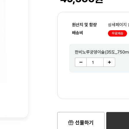
원산지 및 함량
상세페이지 
배송비
무료배송
한비노루궁뎅이술(35도_750ml
2
/3
선물하기