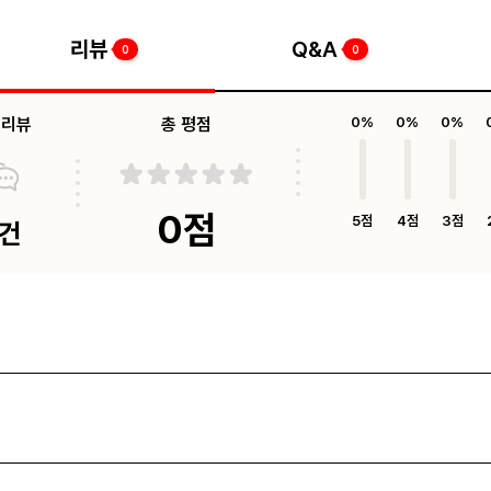
리뷰
Q&A
0
0
체리뷰
총 평점
0%
0%
0%
0점
5점
4점
3점
0건