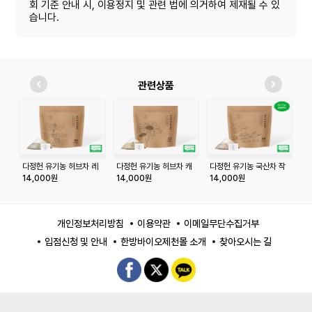
회 기준 안내 시, 이용정지 및 관련 법에 의거하여 제재될 수 있
습니다.
관련상품
다정헌 유기농 허브차 레
다정헌 유기농 허브차 캐
다정헌 유기농 국산차 작
다
몬밤 20티백+20티백
모마일 20티백+20티백
두콩차 20티백+20티백
물
14,000원
14,000원
14,000원
2
개인정보처리방침
이용약관
이메일무단수집거부
입점신청 및 안내
한방바이오제천몰 소개
찾아오시는 길