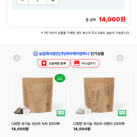
14,000원
총 금액
※ 1개 이상의 상품을 구매한 경우 복수의 주소지로도 발송이 가능합니다.
농업회사법인(주)와이케이컴퍼니
인기상품
단골매장 등록
미니샵가기
다정헌 유기농 국산차 녹차 20티백
다정헌 유기농 허브차 라벤더 20티백
+20티백
+20티백
14,000원
14,000원