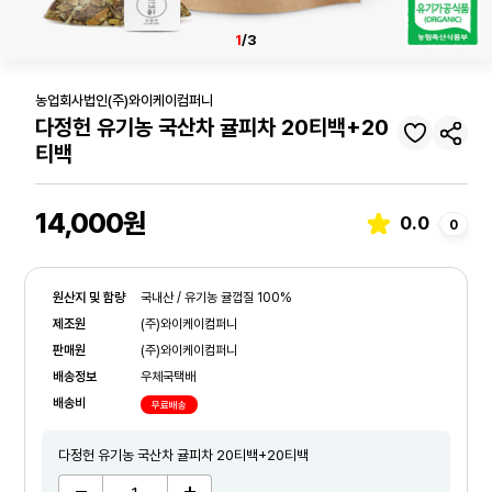
1
/3
농업회사법인(주)와이케이컴퍼니
다정헌 유기농 국산차 귤피차 20티백+20
티백
14,000원
0.0
0
원산지 및 함량
국내산 / 유기농 귤껍질 100%
제조원
(주)와이케이컴퍼니
판매원
(주)와이케이컴퍼니
배송정보
우체국택배
배송비
무료배송
다정헌 유기농 국산차 귤피차 20티백+20티백