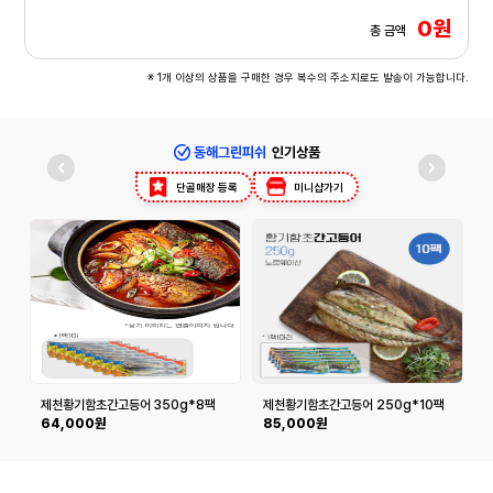
0원
총 금액
※ 1개 이상의 상품을 구매한 경우 복수의 주소지로도 발송이 가능합니다.
동해그린피쉬
인기상품
단골매장 등록
미니샵가기
제천황기함초간고등어 350g*8팩
제천황기함초간고등어 250g*10팩
64,000원
85,000원