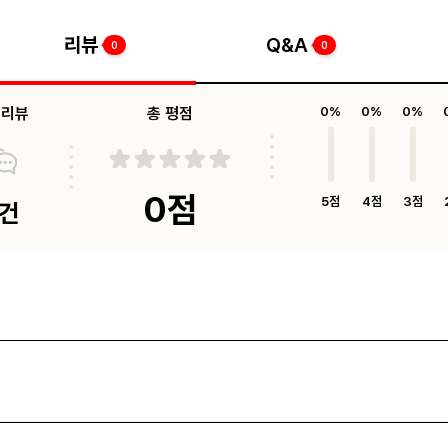
리뷰
Q&A
0
0
체리뷰
총 평점
0%
0%
0%
0점
5점
4점
3점
0건