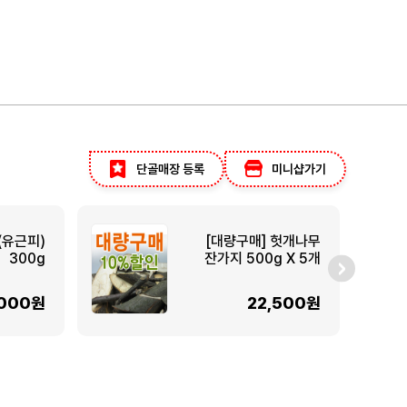
단골매장 등록
미니샵가기
(유근피)
[대량구매] 헛개나무
300g
잔가지 500g X 5개
,000원
22,500원