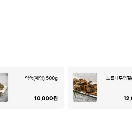
약쑥(애엽) 500g
느릅나무껍질
10,000원
12