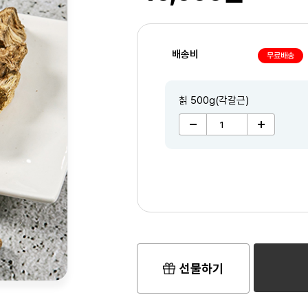
배송비
무료배송
칡 500g(각갈근)
선물하기
2
/3