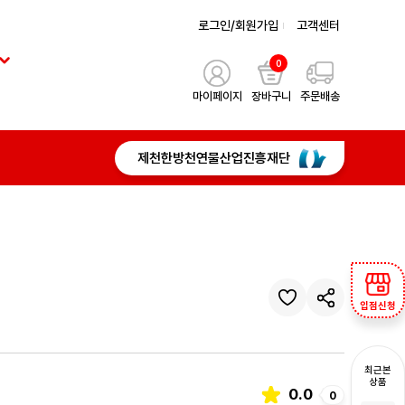
로그인/회원가입
고객센터
0
마이페이지
장바구니
주문배송
제천한방천연물산업진흥재단
입점신청
최근본
상품
0.0
0