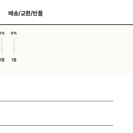
배송/교환/반품
0%
0%
2점
1점