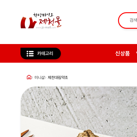
신상품
카테고리
미니샵
제천대림약초