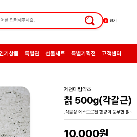
황기
5
꿀
6
한약
7
허브차
8
인기상품
특별관
선물세트
특별기획전
고객센터
한방엑스포
9
선물
10
약초
1
쌍화탕
2
제천대림약초
삼계탕재료
3
칡 500g(각갈근)
백숙
4
.식물성 에스트로겐 함량이 풍부한 칡~
10,000원