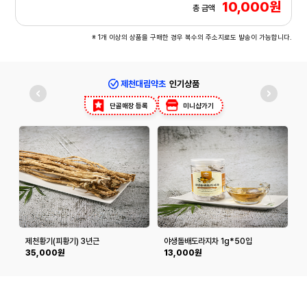
10,000원
총 금액
※ 1개 이상의 상품을 구매한 경우 복수의 주소지로도 발송이 가능합니다.
제천대림약초
인기상품
단골매장 등록
미니샵가기
제천황기(피황기) 3년근
야생돌배도라지차 1g*50입
300g/600g
35,000원
13,000원