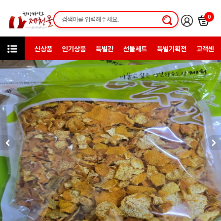
0
신상품
인기상품
특별관
선물세트
특별기획전
고객센터
미니샵
제천대림약초