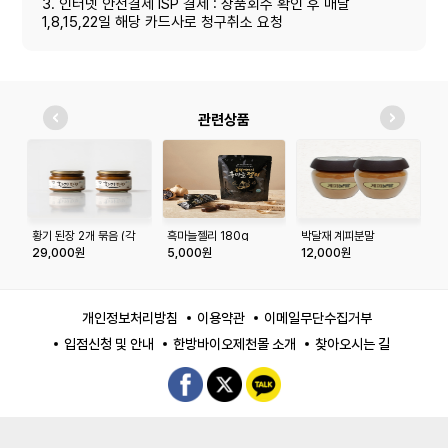
3. 인터넷 안전결제 ISP 결제 : 상품회수 확인 후 매달
1,8,15,22일 해당 카드사로 청구취소 요청
관련상품
황기 된장 2개 묶음 (각
흑마늘젤리 180g
박달재 계피분말
자
500g)
농
29,000원
5,000원
12,000원
1
개인정보처리방침
이용약관
이메일무단수집거부
입점신청 및 안내
한방바이오제천몰 소개
찾아오시는 길