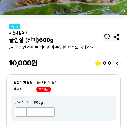
1
/3
신상품
제천대림약초
귤껍질 (진피)600g
.귤 껍질인 진피는 비타민이 풍부한 제주도 국내산~
10,000원
0.0
0
원산지 및 함량
상세페이지 참조
배송비
무료배송
귤껍질 (진피)600g