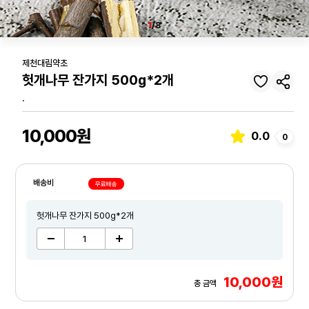
1
/3
제천대림약초
헛개나무 잔가지 500g*2개
.
10,000원
0.0
0
배송비
무료배송
헛개나무 잔가지 500g*2개
10,000원
총 금액