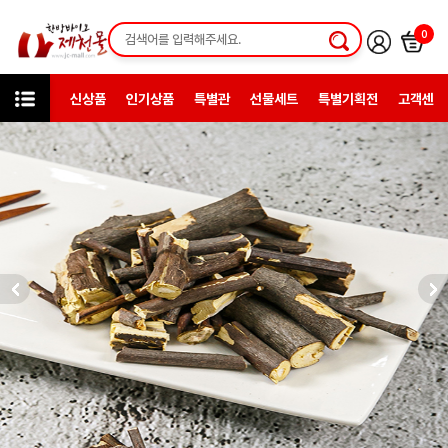
0
신상품
인기상품
특별관
선물세트
특별기획전
고객센터
미니샵
제천대림약초