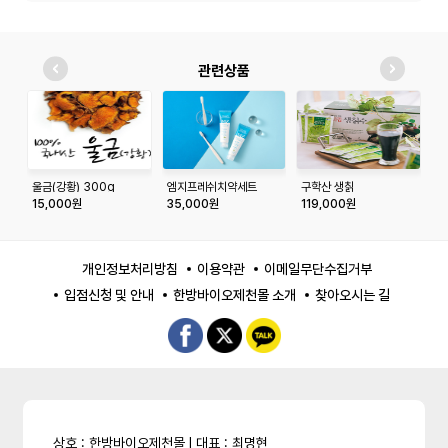
관련상품
울금(강황) 300g
엠지프레쉬치약세트
구학산 생칡
천
즙/100mlx120포
10
15,000원
35,000원
119,000원
7
개인정보처리방침
이용약관
이메일무단수집거부
입점신청 및 안내
한방바이오제천몰 소개
찾아오시는 길
상호 : 한방바이오제천몰 l 대표 : 최명현