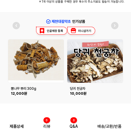
※ 1개 이상의 상품을 구매한 경우 복수의 주소지로도 발송이 가능합니다.
제천대림약초
인기상품
단골매장 등록
미니샵가기
뽕나무 뿌리 300g
당귀 천궁차
12,000원
10,000원
0
0
제품상세
리뷰
Q&A
배송/교환/반품