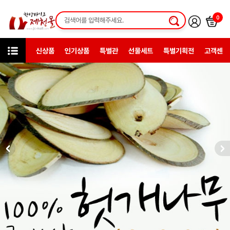
0
신상품
인기상품
특별관
선물세트
특별기획전
고객센터
미니샵
제천동산약초/건강원