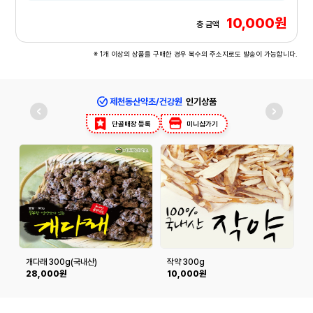
10,000원
총 금액
※ 1개 이상의 상품을 구매한 경우 복수의 주소지로도 발송이 가능합니다.
제천동산약초/건강원
인기상품
단골매장 등록
미니샵가기
개다래 300g(국내산)
작약 300g
28,000원
10,000원