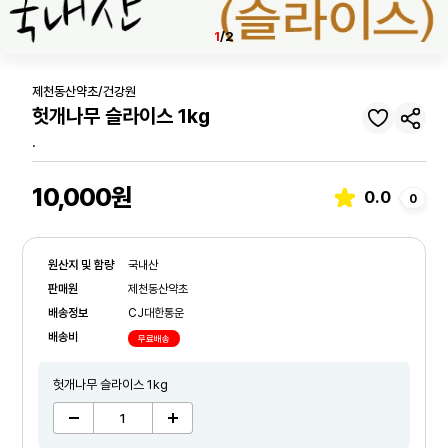
1
/2
제천동산약초/건강원
헛개나무 슬라이스 1kg
.
10,000원
0.0
0
원산지 및 함량
국내산
판매원
제천동산약초
배송정보
CJ대한통운
배송비
무료배송
헛개나무 슬라이스 1kg