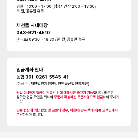
평일：10:00 ~ 17:00 (점심시간 : 12:00 ~ 13:30)
토,일, 공휴일 휴무
제천몰 시내매장
043-921-4510
(화~토) 09:30 ~ 18:30 /일, 월, 공휴일 휴무
입금계좌 안내
농협 301-0261-5545-41
(예금주 : 재단법인제천한방천연물산업진흥재단)
당일 2시까지 입금이 완료된 건에 대해서만 출고가 가능
합니다. 빠르고
정확한 입금 확인을 위하여
주문시 작성하신 주문자명으로 입금
하여 주시기
바랍니다.
단순 변심에 의한 반품 및 교환의 경우, 배송비(왕복 택배비)는 고객님께서
부담
하셔야 합니다.