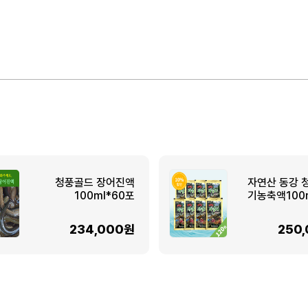
청풍골드 장어진액
자연산 동강 
100ml*60포
기농축액100m
234,000원
250