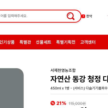
한약
7
허브차
8
한방엑스포
9
선물
10
인기상품
특별관
선물세트
특별기획전
고객센터
약초
1
쌍화탕
2
삼계탕재료
3
백숙
4
서제천영농조합
황기
5
자연산 동강 청정 다
꿀
6
450ml x 1병 - (서비스) 다슬기기름
21%
115,000원