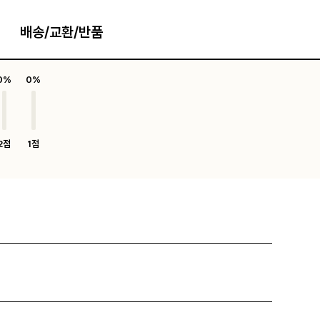
배송/교환/반품
0%
0%
2점
1점