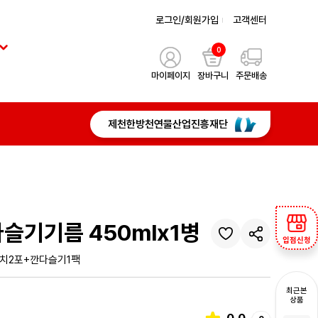
로그인/회원가입
고객센터
0
마이페이지
장바구니
주문배송
제천한방천연물산업진흥재단
슬기기름 450mlx1병
입점신청
파우치2포+깐다슬기1팩
최근본
상품
0.0