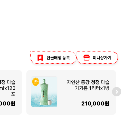
단골매장 등록
미니샵가기
청정 다슬
자연산 동강 청정 다슬
lx120
기기름 1리터x1병
포
,000원
210,000원