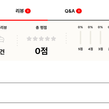
리뷰
Q&A
0
0
체리뷰
총 평점
0%
0%
0%
0점
5점
4점
3점
0건