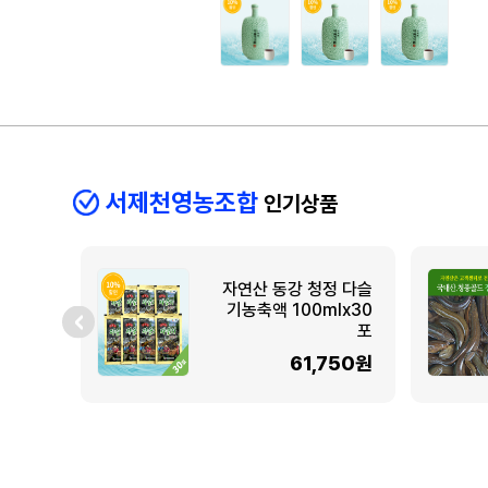
서제천영농조합
인기상품
자연산 동강 청정 다슬
기농축액 100mlx30
포
61,750원