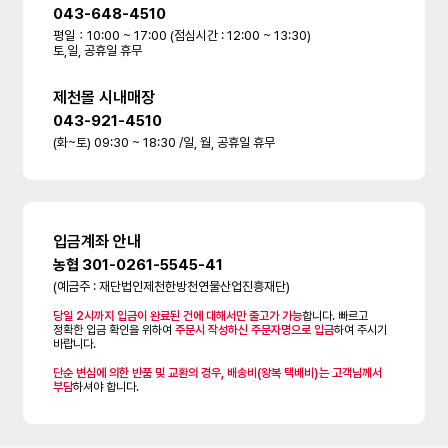
043-648-4510
평일：10:00 ~ 17:00 (점심시간 : 12:00 ~ 13:30)
토,일, 공휴일 휴무
제천몰 시내매장
043-921-4510
(화~토) 09:30 ~ 18:30 /일, 월, 공휴일 휴무
입금계좌 안내
농협 301-0261-5545-41
(예금주 : 재단법인제천한방천연물산업진흥재단)
당일 2시까지 입금이 완료된 건에 대해서만 출고가 가능
합니다. 빠르고
정확한 입금 확인을 위하여
주문시 작성하신 주문자명으로 입금
하여 주시기
바랍니다.
단순 변심에 의한 반품 및 교환의 경우, 배송비(왕복 택배비)는 고객님께서
부담
하셔야 합니다.