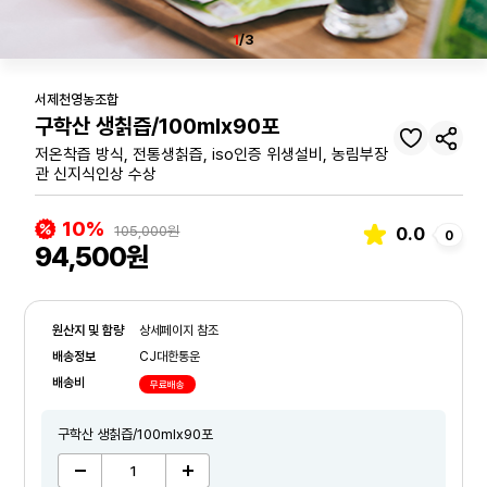
1
/3
서제천영농조합
구학산 생칡즙/100mlx90포
저온착즙 방식, 전통생칡즙, iso인증 위생설비, 농림부장
관 신지식인상 수상
10%
105,000원
0.0
0
94,500원
원산지 및 함량
상세페이지 참조
배송정보
CJ대한통운
배송비
무료배송
구학산 생칡즙/100mlx90포