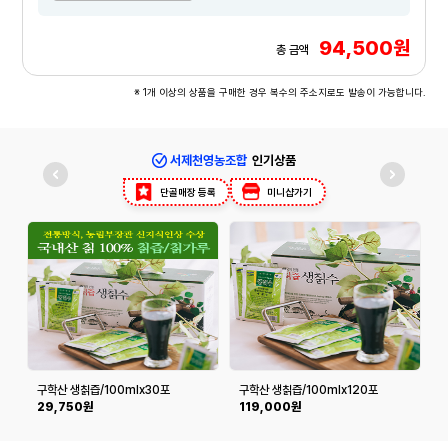
94,500원
총 금액
※ 1개 이상의 상품을 구매한 경우 복수의 주소지로도 발송이 가능합니다.
서제천영농조합
인기상품
단골매장 등록
미니샵가기
구학산 생칡즙/100mlx30포
구학산 생칡즙/100mlx120포
29,750원
119,000원