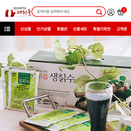
0
신상품
인기상품
특별관
선물세트
특별기획전
고객센터
미니샵
서제천영농조합