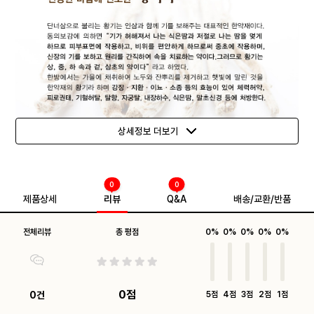
상세정보 더보기
0
0
제품상세
리뷰
Q&A
배송/교환/반품
전체리뷰
총 평점
0%
0%
0%
0%
0%
0점
0건
5점
4점
3점
2점
1점