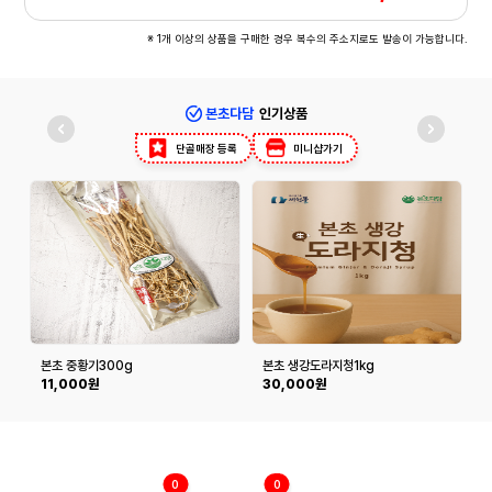
※ 1개 이상의 상품을 구매한 경우 복수의 주소지로도 발송이 가능합니다.
본초다담
인기상품
단골매장 등록
미니샵가기
본초 중황기300g
본초 생강도라지청1kg
11,000원
30,000원
0
0