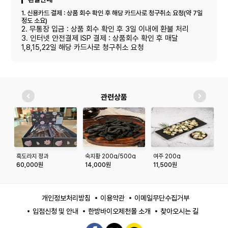
1. 신용카드 결제 : 상품 회수 확인 후 해당 카드사로 청구취소 요청(약 7일
정도 소요)
2. 무통장 입금 : 상품 회수 확인 후 3일 이내에 환불 처리
3. 인터넷 안전결제 ISP 결제 : 상품회수 확인 후 매달
1,8,15,22일 해당 카드사로 청구취소 요청
관련상품
흑도라지 정과
숙지황 200g/500g
여주 200g
다
모
60,000원
14,000원
11,500원
1
개인정보처리방침
이용약관
이메일무단수집거부
입점신청 및 안내
한방바이오제천몰 소개
찾아오시는 길