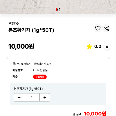
1
/4
본초다담
본초황기차 (1g*50T)
10,000원
0.0
0
원산지 및 함량
상세페이지 참조
배송정보
CJ대한통운
배송비
무료배송
본초황기차 (1g*50T)
10,000원
총 금액