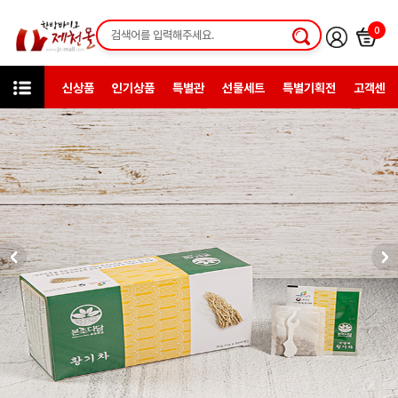
0
신상품
인기상품
특별관
선물세트
특별기획전
고객센터
미니샵
본초다담