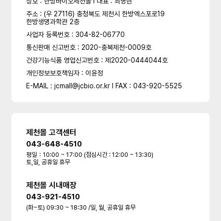
상호 : 한방바이오제천몰 l 대표 : 최명현
주소 : (우 27116) 충청북도 제천시 한방엑스포로19
한방생명과학관 2층
사업자 등록번호 : 304-82-06770
통신판매 신고번호 : 2020-충북제천-0009호
건강기능식품 영업신고번호 : 제2020-0444044호
개인정보보호책임자 : 이윤정
E-MAIL : jcmall@jcbio.or.kr l FAX : 043-920-5525
제천몰 고객센터
043-648-4510
평일：10:00 ~ 17:00 (점심시간 : 12:00 ~ 13:30)
토,일, 공휴일 휴무
제천몰 시내매장
043-921-4510
(화~토) 09:30 ~ 18:30 /일, 월, 공휴일 휴무