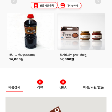
단골매장 등록
미니샵가기
황기 국간장 (900ml)
황기장세트 (2종 각1kg)
14,000원
57,000원
0
0
제품상세
리뷰
Q&A
배송/교환/반품