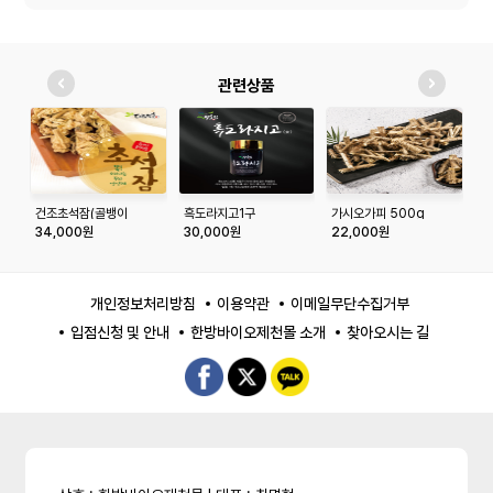
관련상품
건조초석잠(골뱅이
흑도라지고1구
가시오가피 500g
어
형)300g
x
34,000원
30,000원
22,000원
2
개인정보처리방침
이용약관
이메일무단수집거부
입점신청 및 안내
한방바이오제천몰 소개
찾아오시는 길