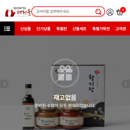
0
신상품
인기상품
특별관
선물세트
특별기획전
고객센터
미니샵
(주)농업회사법인 우가네
재고없음
준비된 수량이 모두 판매되었습니다.