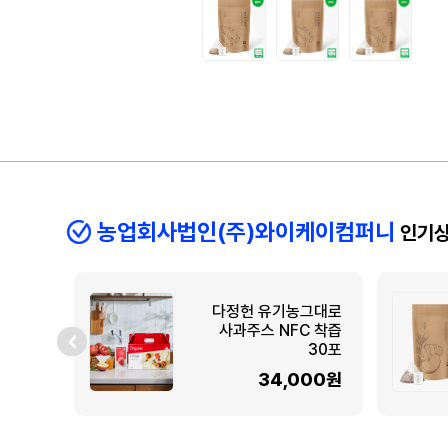
농업회사법인(주)와이케이컴퍼니
인기
다정헌 유기농그대로
사과주스 NFC 착즙
30포
34,000원