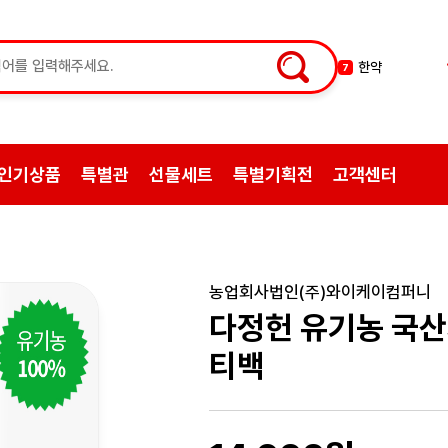
한약
7
허브차
8
한방엑스포
9
선물
10
인기상품
특별관
선물세트
특별기획전
고객센터
약초
1
쌍화탕
2
삼계탕재료
3
백숙
4
농업회사법인(주)와이케이컴퍼니
황기
5
다정헌 유기농 국산
꿀
6
티백