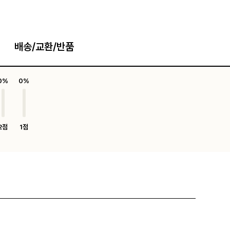
배송/교환/반품
0%
0%
2점
1점