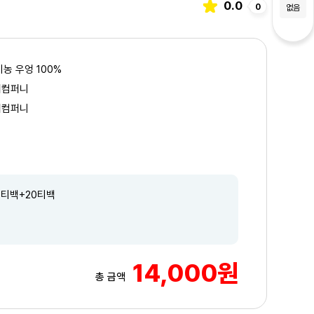
0.0
0
없음
기농 우엉 100%
이컴퍼니
이컴퍼니
0티백+20티백
14,000원
3
/3
총 금액