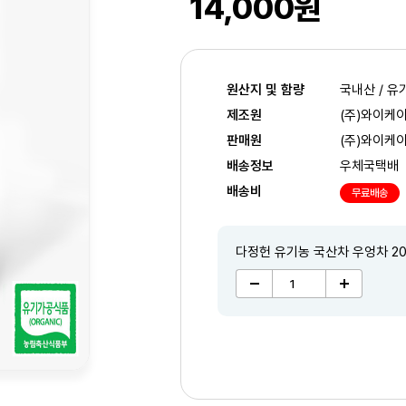
14,000원
원산지 및 함량
국내산 / 유
제조원
(주)와이케
판매원
(주)와이케
배송정보
우체국택배
배송비
무료배송
다정헌 유기농 국산차 우엉차 2
2
/3