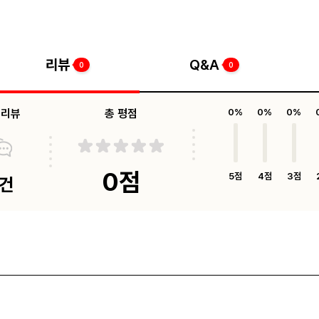
리뷰
Q&A
0
0
체리뷰
총 평점
0%
0%
0%
0점
5점
4점
3점
0건