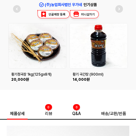
(주)농업회사법인 우가네
인기상품
단골매장 등록
미니샵가기
황기청국장 1kg(125gx8개)
황기 국간장 (900ml)
황
20,000원
14,000원
0
0
제품상세
리뷰
Q&A
배송/교환/반품