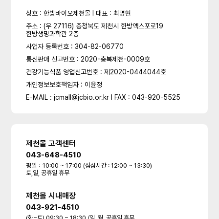
상호 : 한방바이오제천몰 l 대표 : 최명현
주소 : (우 27116) 충청북도 제천시 한방엑스포로19
한방생명과학관 2층
사업자 등록번호 : 304-82-06770
통신판매 신고번호 : 2020-충북제천-0009호
건강기능식품 영업신고번호 : 제2020-0444044호
개인정보보호책임자 : 이윤정
E-MAIL : jcmall@jcbio.or.kr l FAX : 043-920-5525
제천몰 고객센터
043-648-4510
평일：10:00 ~ 17:00 (점심시간 : 12:00 ~ 13:30)
토,일, 공휴일 휴무
제천몰 시내매장
043-921-4510
(화~토) 09:30 ~ 18:30 /일, 월, 공휴일 휴무