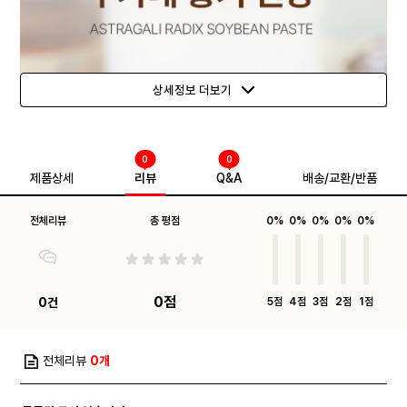
상세정보 더보기
0
0
제품상세
리뷰
Q&A
배송/교환/반품
전체리뷰
총 평점
0%
0%
0%
0%
0%
0점
0건
5점
4점
3점
2점
1점
전체리뷰
0개