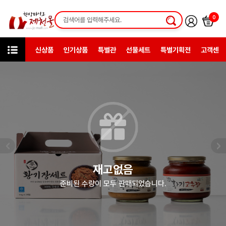
0
신상품
인기상품
특별관
선물세트
특별기획전
고객센터
미니샵
(주)농업회사법인 우가네
재고없음
준비된 수량이 모두 판매되었습니다.