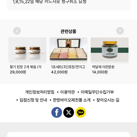
1,8,15,22일 해당 카드사로 청구취소 요청
관련상품
황기 된장 2개 묶음 (각
1호세트(3단포장/한지고
박달재 야관문환
강
500g)
급상자)
29,000원
42,000원
14,000원
1
개인정보처리방침
이용약관
이메일무단수집거부
입점신청 및 안내
한방바이오제천몰 소개
찾아오시는 길