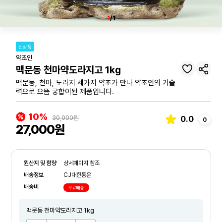
1
/1
신상품
약초인
맥문동 천마약도라지고 1kg
맥문동, 천마, 도라지 세가지 약초가 만나 약초인의 기술
력으로 으뜸 궁합이된 제품입니다.
10%
30,000원
0.0
0
27,000원
원산지 및 함량
상세페이지 참조
배송정보
CJ대한통운
배송비
무료배송
맥문동 천마약도라지고 1kg