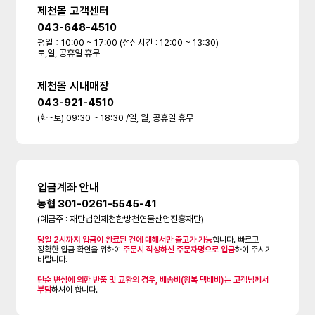
제천몰 고객센터
043-648-4510
평일：10:00 ~ 17:00 (점심시간 : 12:00 ~ 13:30)
토,일, 공휴일 휴무
제천몰 시내매장
043-921-4510
(화~토) 09:30 ~ 18:30 /일, 월, 공휴일 휴무
입금계좌 안내
농협 301-0261-5545-41
(예금주 : 재단법인제천한방천연물산업진흥재단)
당일 2시까지 입금이 완료된 건에 대해서만 출고가 가능
합니다. 빠르고
정확한 입금 확인을 위하여
주문시 작성하신 주문자명으로 입금
하여 주시기
바랍니다.
단순 변심에 의한 반품 및 교환의 경우, 배송비(왕복 택배비)는 고객님께서
부담
하셔야 합니다.