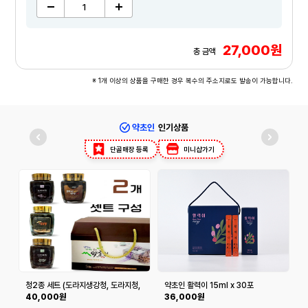
27,000원
총 금액
※ 1개 이상의 상품을 구매한 경우 복수의 주소지로도 발송이 가능합니다.
약초인
인기상품
단골매장 등록
미니샵가기
청2종 세트 (도라지생강청, 도라지청,
약초인 활력이 15ml x 30포
생각나는생강청, 인진쑥청)
40,000원
36,000원