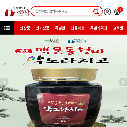
0
신상품
인기상품
특별관
선물세트
특별기획전
고객센터
미니샵
약초인