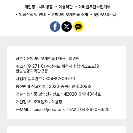
개인정보처리방침
이용약관
이메일무단수집거부
입점신청 및 안내
한방바이오제천몰 소개
찾아오시는 길
상호 : 한방바이오제천몰 l 대표 : 최명현
주소 : (우 27116) 충청북도 제천시 한방엑스포로19
한방생명과학관 2층
사업자 등록번호 : 304-82-06770
통신판매 신고번호 : 2020-충북제천-0009호
건강기능식품 영업신고번호 : 제2020-0444044호
개인정보보호책임자 : 이윤정
E-MAIL : jcmall@jcbio.or.kr l FAX : 043-920-5525