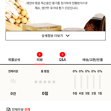
상세정보 더보기
0
0
제품상세
리뷰
Q&A
배송/교환/반품
전체리뷰
총 평점
0%
0%
0%
0%
0%
0점
0건
5점
4점
3점
2점
1점
전체리뷰
0개