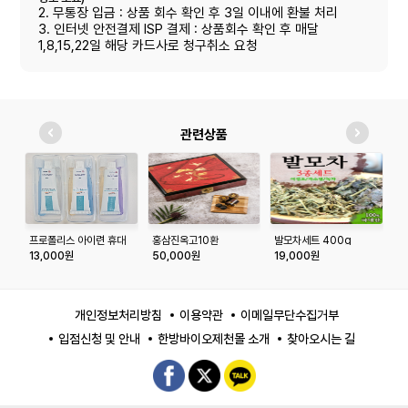
2. 무통장 입금 : 상품 회수 확인 후 3일 이내에 환불 처리
3. 인터넷 안전결제 ISP 결제 : 상품회수 확인 후 매달
1,8,15,22일 해당 카드사로 청구취소 요청
관련상품
프로폴리스 아이련 휴대
홍삼진옥고10환
발모차세트 400g
우
용 칫솔 치약세트 (칫솔 6
13,000원
50,000원
19,000원
1
개, 치약 60g*3개)
개인정보처리방침
이용약관
이메일무단수집거부
입점신청 및 안내
한방바이오제천몰 소개
찾아오시는 길