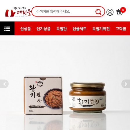
0
신상품
인기상품
특별관
선물세트
특별기획전
고객센터
미니샵
(주)농업회사법인 우가네