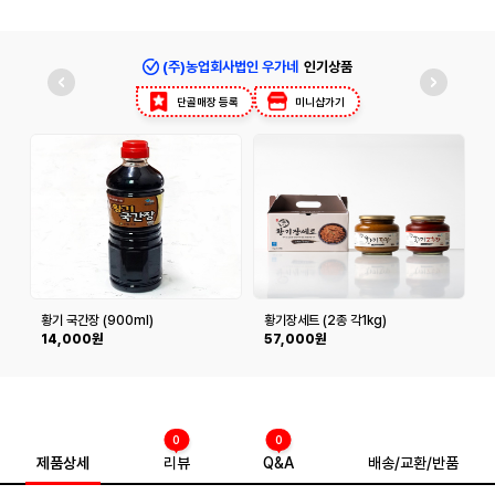
(주)농업회사법인 우가네
인기상품
단골매장 등록
미니샵가기
황기 국간장 (900ml)
황기장세트 (2종 각1kg)
황
14,000원
57,000원
0
0
제품상세
리뷰
Q&A
배송/교환/반품