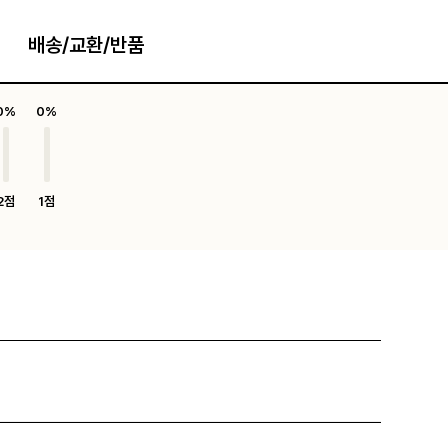
배송/교환/반품
0%
0%
2점
1점