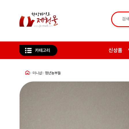
신상품
카테고리
미니샵
청년농부들