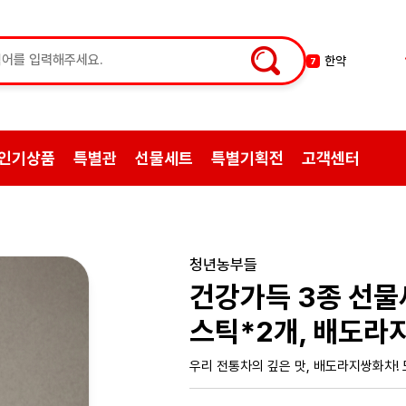
허브차
8
한방엑스포
9
선물
10
약초
1
인기상품
특별관
선물세트
특별기획전
고객센터
쌍화탕
2
삼계탕재료
3
백숙
4
황기
5
청년농부들
꿀
6
건강가득 3종 선
한약
7
스틱*2개, 배도라
우리 전통차의 깊은 맛, 배도라지쌍화차! 