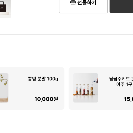
선물하기
뽕잎 분말 100g
담금주키트 
아주 1구
10,000원
15