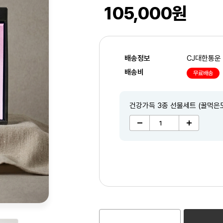
105,000원
배송정보
CJ대한통운
배송비
무료배송
건강가득 3종 선물세트 (꿀먹은
2
/5