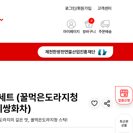
로그인/회원가입
고객센터
0
마이페이지
장바구니
주문배송
제천한방천연물산업진흥재단
물세트 (꿀먹은도라지청
입점신청
지쌍화차)
도라지의 깊은 맛, 꿀먹은도라지청 스틱!
최근본
상품