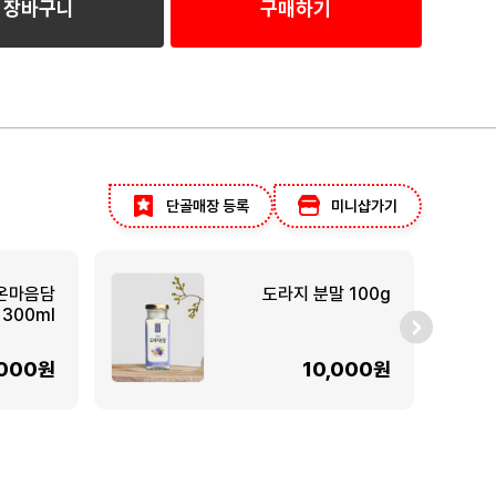
장바구니
구매하기
단골매장 등록
미니샵가기
온마음담
도라지 분말 100g
 300ml
,000원
10,000원