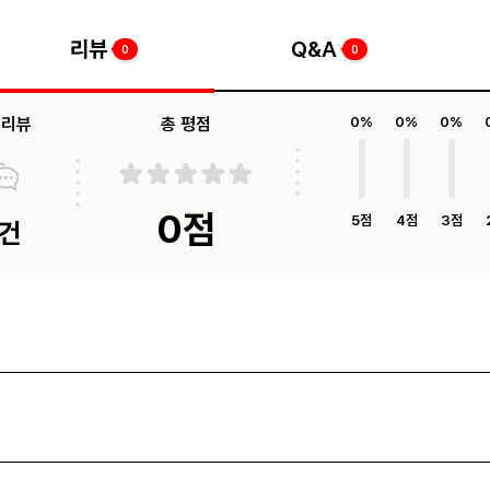
리뷰
Q&A
0
0
체리뷰
총 평점
0%
0%
0%
0점
5점
4점
3점
0건