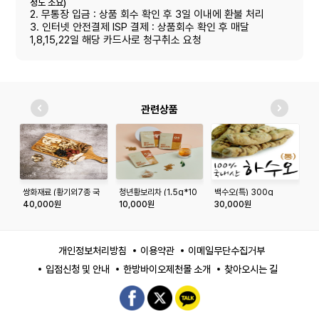
정도 소요)
2. 무통장 입금 : 상품 회수 확인 후 3일 이내에 환불 처리
3. 인터넷 안전결제 ISP 결제 : 상품회수 확인 후 매달
1,8,15,22일 해당 카드사로 청구취소 요청
관련상품
쌍화재료 (황기외7종 국
청년황보리차 (1.5g*10
백수오(특) 300g
엄
내산/계피 베트남)
개)
40,000원
10,000원
30,000원
1
개인정보처리방침
이용약관
이메일무단수집거부
입점신청 및 안내
한방바이오제천몰 소개
찾아오시는 길