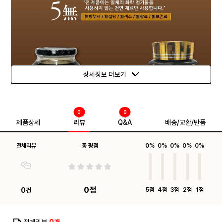
상세정보 더보기
0
0
제품상세
리뷰
Q&A
배송/교환/반품
전체리뷰
총 평점
0%
0%
0%
0%
0%
0점
0건
5점
4점
3점
2점
1점