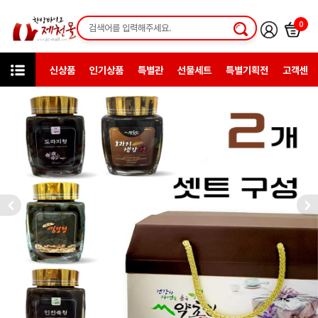
0
신상품
인기상품
특별관
선물세트
특별기획전
고객센터
미니샵
약초인