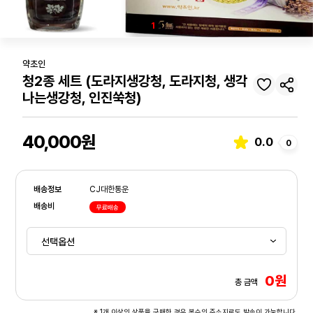
1
/1
약초인
청2종 세트 (도라지생강청, 도라지청, 생각
나는생강청, 인진쑥청)
40,000원
0.0
0
배송정보
CJ대한통운
배송비
무료배송
0원
총 금액
※ 1개 이상의 상품을 구매한 경우 복수의 주소지로도 발송이 가능합니다.