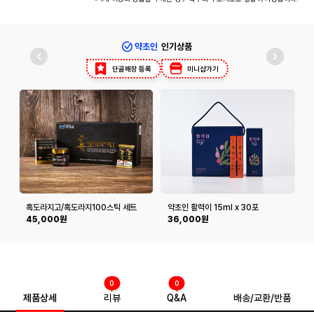
약초인
인기상품
단골매장 등록
미니샵가기
흑도라지고/흑도라지100스틱 세트
약초인 활력이 15ml x 30포
45,000원
36,000원
0
0
제품상세
리뷰
Q&A
배송/교환/반품